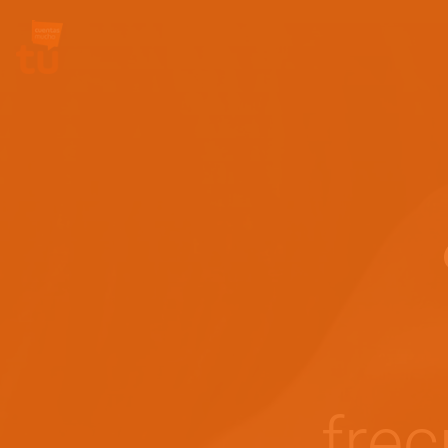
Site Logo
frec