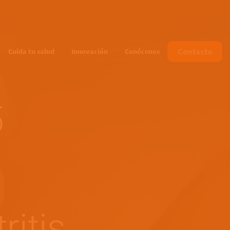
Main navigation
Contacto
Cuida tu salud
Innovación
Conócenos
5
ritis