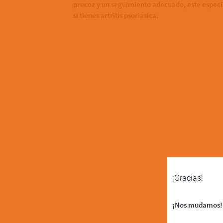
precoz y un seguimiento adecuado, este especia
si tienes artritis psoriásica.
¡Gracias!
¡Nos mudamos!