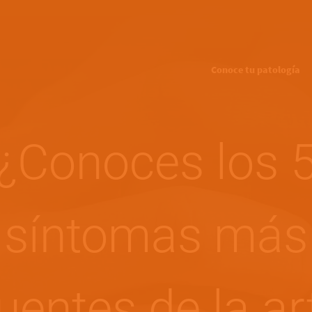
Skip to main content
Conoce tu patología
¿Conoces los 
síntomas más
uentes de la art