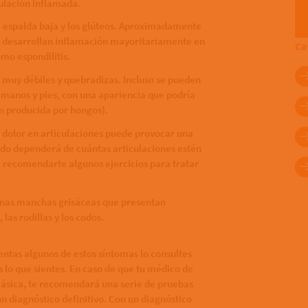
culación inflamada.
la espalda baja y los glúteos. Aproximadamente
ca desarrollan inflamación mayoritariamente en
Ca
omo espondilitis.
 muy débiles y quebradizas. Incluso se pueden
manos y pies, con una apariencia que podría
ón producida por hongos).
l dolor en articulaciones puede provocar una
ado dependerá de cuántas articulaciones estén
e recomendarte algunos ejercicios para tratar
nas manchas grisáceas que presentan
las rodillas y los codos.
tas algunos de estos síntomas lo consultes
 lo que sientes. En caso de que tu médico de
riásica, te recomendará una serie de pruebas
un diagnóstico definitivo. Con un diagnóstico