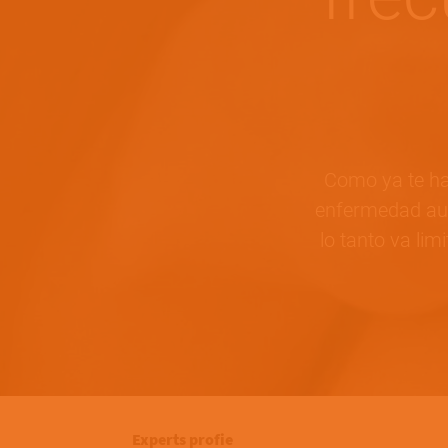
Como ya te hab
enfermedad aut
lo tanto va li
Experts profie