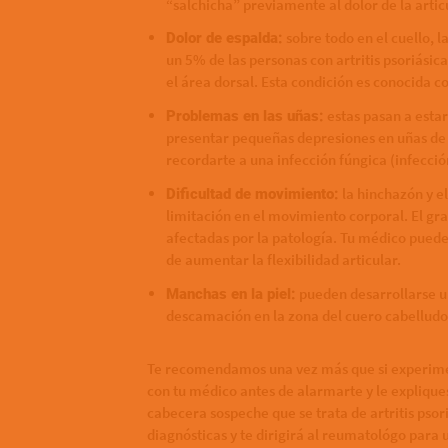
“salchicha” previamente al dolor de la arti
sobre todo en el cuello, 
Dolor de espalda:
un 5% de las personas con artritis psoriási
el área dorsal. Esta condición es conocida c
estas pasan a estar
Problemas en las uñas:
presentar pequeñas depresiones en uñas de 
recordarte a una infección fúngica (infecci
la hinchazón y e
Dificultad de movimiento:
limitación en el movimiento corporal. El gr
afectadas por la patología. Tu médico pued
de aumentar la flexibilidad articular.
pueden desarrollarse u
Manchas en la piel:
descamación en la zona del cuero cabelludo, 
Te recomendamos una vez más que si experimen
con tu médico antes de alarmarte y le expliques
cabecera sospeche que se trata de artritis pso
diagnósticas y te dirigirá al reumatológo para 