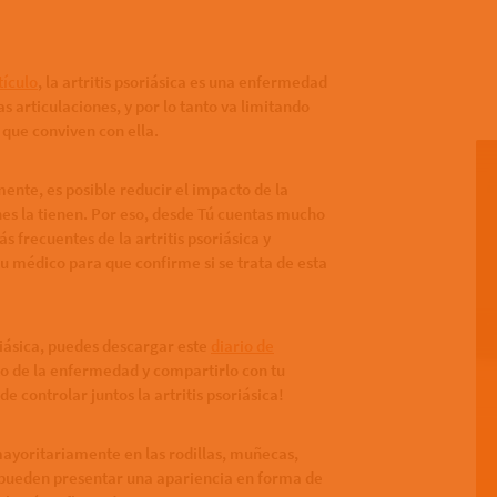
tículo
, la artritis psoriásica es una enfermedad
 articulaciones, y por lo tanto va limitando
que conviven con ella.
ente, es posible reducir el impacto de la
énes la tienen. Por eso, desde Tú cuentas mucho
 frecuentes de la artritis psoriásica y
tu médico para que confirme si se trata de esta
riásica, puedes descargar este
diario de
o de la enfermedad y compartirlo con tu
 controlar juntos la artritis psoriásica!
ayoritariamente en las rodillas, muñecas,
os pueden presentar una apariencia en forma de