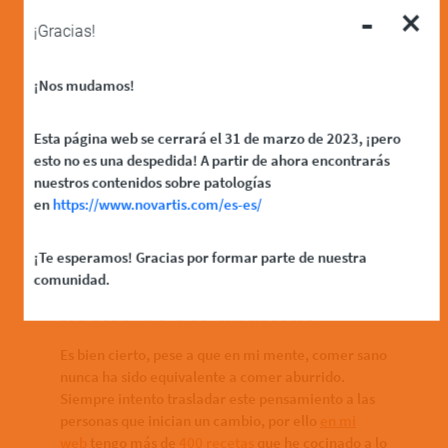
relacionan el ‘comer sano’
-
×
¡Gracias!
con la típica ensalada
verde, pero cada vez vemos
¡Nos mudamos!
más recetas que son
Esta página web se cerrará el 31 de marzo de 2023, ¡pero
sabrosas, divertidas y
esto no es una despedida! A partir de ahora encontrarás
nuestros contenidos sobre patologías
saludables a la vez ¿crees
en
https://www.novartis.com/es-es/
que comer sano cada vez
¡Te esperamos! Gracias por formar parte de nuestra
se relaciona menos con el
comunidad.
hecho de ser aburrido
Es bien cierto, pese a que en mi mente, comer sano
nunca ha sido equivalente a comer aburrido.
Siempre intento trasladar este pensamiento a las
personas que inician un cambio, por ello
en mi
web
tengo más de
400 recetas
que he cocinado a lo