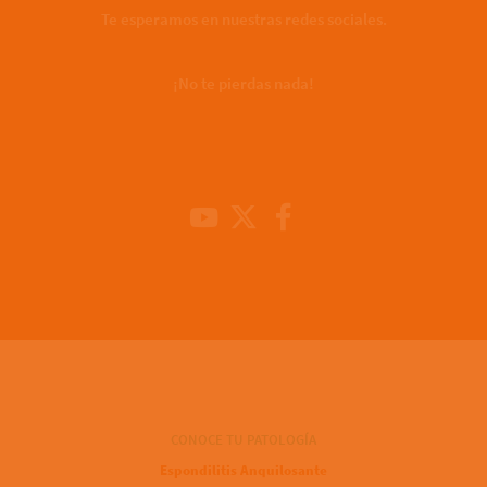
Te esperamos en nuestras redes sociales.
¡No te pierdas nada!
Youtube Channel
X
Facebook
CONOCE TU PATOLOGÍA
Espondilitis Anquilosante