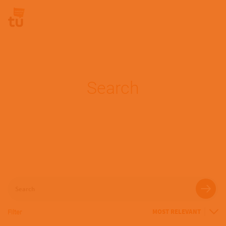
Pasar al contenido principal
Site Logo
Search
Search
Filter
Sort
By