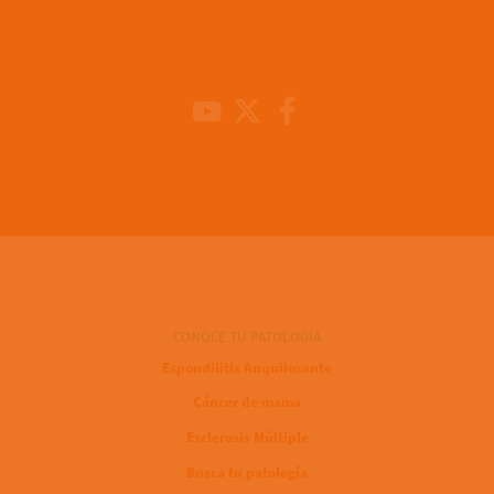
Youtube Channel
X
Facebook
CONOCE TU PATOLOGÍA
Espondilitis Anquilosante
Cáncer de mama
Esclerosis Múltiple
Busca tu patología