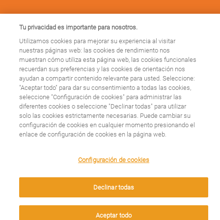
CUIDA TU SALUD
Tu privacidad es importante para nosotros.
Últimos artículos
Utilizamos cookies para mejorar su experiencia al visitar
nuestras páginas web: las cookies de rendimiento nos
muestran cómo utiliza esta página web, las cookies funcionales
TU CUENTAS MUCHO
recuerdan sus preferencias y las cookies de orientación nos
ayudan a compartir contenido relevante para usted. Seleccione:
Conócenos
"Aceptar todo" para dar su consentimiento a todas las cookies,
seleccione "Configuración de cookies" para administrar las
Contacto
diferentes cookies o seleccione "Declinar todas" para utilizar
solo las cookies estrictamente necesarias. Puede cambiar su
configuración de cookies en cualquier momento presionando el
X
Facebook
enlace de configuración de cookies en la página web.
We use cookies on this site to enhance your user
Configuración de cookies
experience. By clicking any link on this page you are
giving your consent for us to set cookies.
Legal
Declinar todas
Condiciones legales
Protección de Datos: Tus Derechos
Aceptar
Aceptar todo
Politica de privacidad y cookies