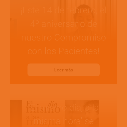
¡Este 14 de febrero, el
4º aniversario de
nuestro Compromiso
con los Pacientes!
Leer más
‘El mismo día, a la
misma hora’ se