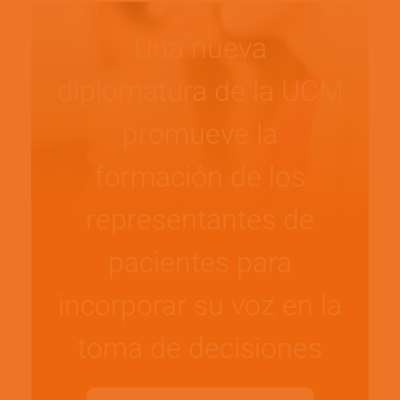
Una nueva
diplomatura de la UCM
promueve la
formación de los
representantes de
pacientes para
incorporar su voz en la
toma de decisiones