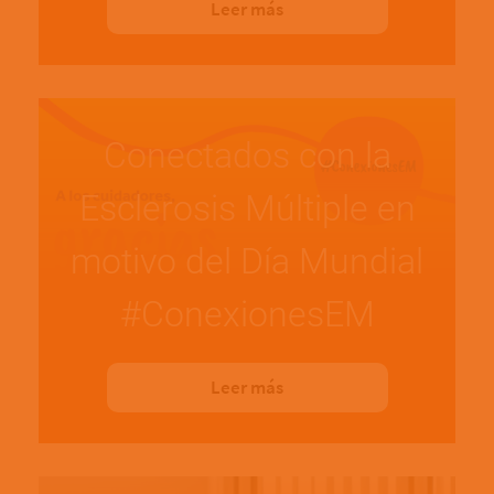
Leer más
Conectados con la
Esclerosis Múltiple en
motivo del Día Mundial
#ConexionesEM
Leer más