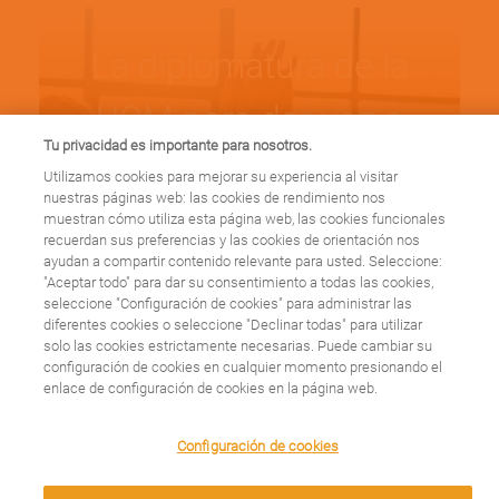
La diplomatura de la
UCM para dar voz a
Tu privacidad es importante para nosotros.
las asociaciones de
Utilizamos cookies para mejorar su experiencia al visitar
nuestras páginas web: las cookies de rendimiento nos
pacientes ya cuenta
muestran cómo utiliza esta página web, las cookies funcionales
recuerdan sus preferencias y las cookies de orientación nos
ayudan a compartir contenido relevante para usted. Seleccione:
con dos ediciones
"Aceptar todo" para dar su consentimiento a todas las cookies,
seleccione "Configuración de cookies" para administrar las
diferentes cookies o seleccione "Declinar todas" para utilizar
solo las cookies estrictamente necesarias. Puede cambiar su
Leer más
configuración de cookies en cualquier momento presionando el
enlace de configuración de cookies en la página web.
We use cookies on this site to enhance your user
Configuración de cookies
experience. By clicking any link on this page you are
giving your consent for us to set cookies.