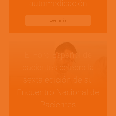
automedicación
Leer más
El Foro Español de
pacientes celebra la
sexta edición de su
Encuentro Nacional de
Pacientes