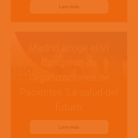
Leer más
Madrid acoge el VI
Congreso de
Organizaciones de
Pacientes ‘La salud del
futuro’
Leer más