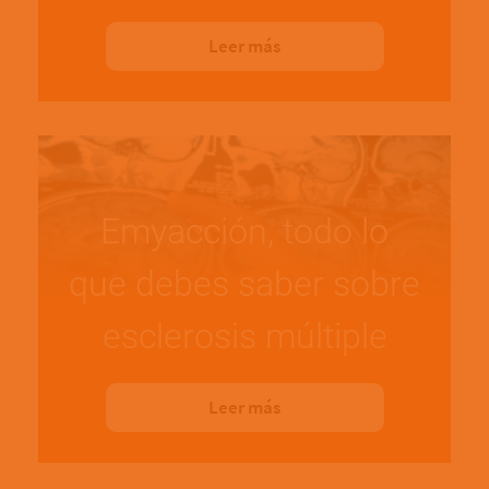
Leer más
Emyacción, todo lo
que debes saber sobre
esclerosis múltiple
Leer más