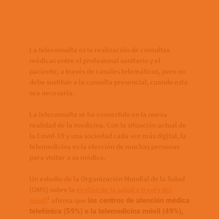
Bottom of hero banner
La teleconsulta es la realización de consultas
médicas entre el profesional sanitario y el
paciente, a través de canales telemáticos, pero no
debe sustituir a la consulta presencial, cuando esta
sea necesaria.
La teleconsulta se ha convertido en la nueva
realidad de la medicina. Con la situación actual de
la Covid-19 y una sociedad cada vez más digital, la
telemedicina es la elección de muchas personas
para visitar a su médico.
Un estudio de la Organización Mundial de la Salud
(OMS) sobre la
gestión de la salud a través del
1
móvil
afirma que
los centros de atención médica
telefónica (59%) o la telemedicina móvil (49%),