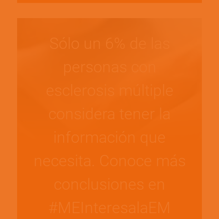
Sólo un 6% de las
personas con
esclerosis múltiple
considera tener la
información que
necesita. Conoce más
conclusiones en
#MEInteresalaEM