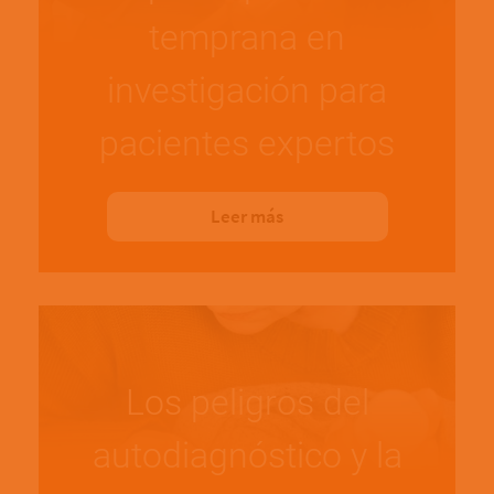
temprana en
investigación para
pacientes expertos
Leer más
Los peligros del
autodiagnóstico y la