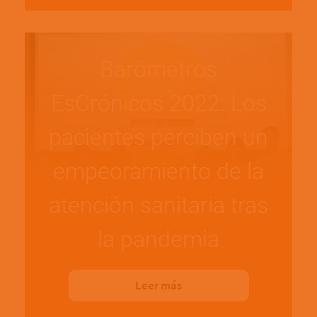
Barómetros
EsCrónicos 2022: Los
pacientes perciben un
empeoramiento de la
atención sanitaria tras
la pandemia
Leer más