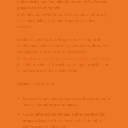
mHealth
entre otros, son las iniciativas de
más
.
populares en el mundo
Entendiendo
mHealth
como la práctica médica y
de salud pública respaldada por dispositivos
móviles.
Desde
Tú cuentas mucho
queremos compartir
contigo una guía de consejos para antes, durante y
después de la teleconsulta, creada por
la
Plataforma de Organizaciones de Pacientes
con
la colaboración de Novartis, para que tu visita con
el médico sea 100% satisfactoria.
de la consulta:
Antes
En caso de que tengas una visita de seguimiento
localiza los
.
informes clínicos
Ten
la información/dudas sobre medicación
por si fuera necesario comentar
preparada
algún aspecto sobre esta.