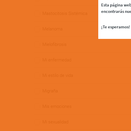
Esta página web
encontrarás nue
Mastocitosis Sistémica
¡Te esperamos! 
Melanoma
Mielofibrosis
Mi enfermedad
Mi estilo de vida
Migraña
Mis emociones
Mi sexualidad