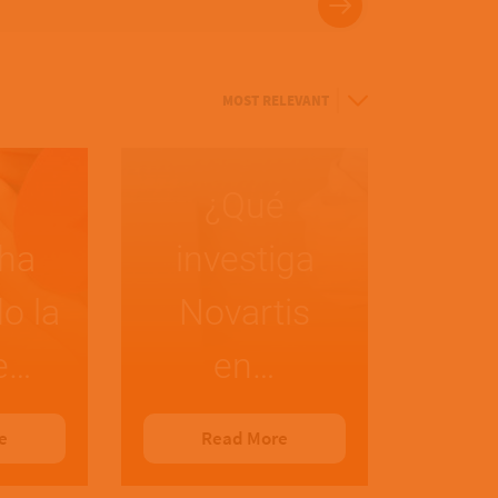
Sort
By
¿Qué
ha
investiga
o la
Novartis
e…
en…
e
Read More