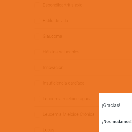
Espondiloartritis axial
Estilo de vida
Glaucoma
Hábitos saludables
Innovación
Insuficiencia cardíaca
Leucemia mieloide aguda
¡Gracias!
Leucemia Mieloide Crónica
¡Nos mudamos!
Lupus