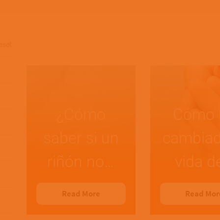
eset
¿Cómo
Cómo 
saber si un
cambiad
riñón no…
vida d
Read More
Read Mor