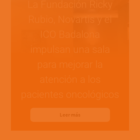
La Fundación Ricky
Rubio, Novartis y el
ICO Badalona
impulsan una sala
para mejorar la
atención a los
pacientes oncológicos
Leer más