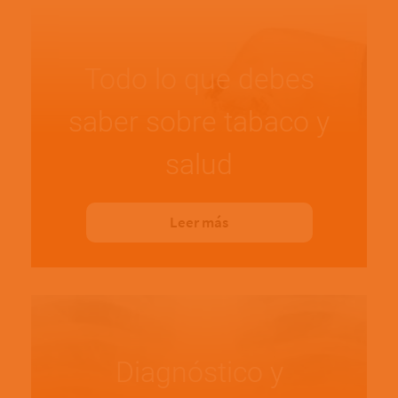
Todo lo que debes
saber sobre tabaco y
salud
Leer más
Diagnóstico y