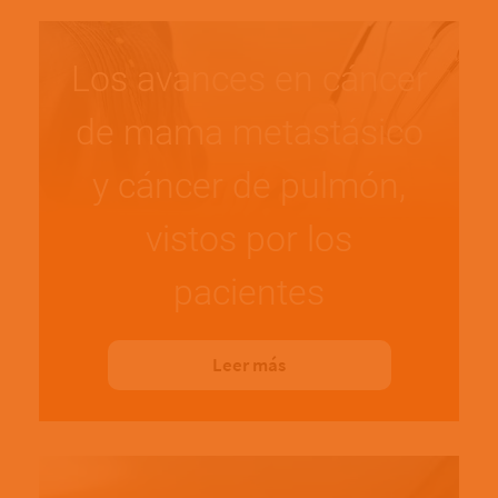
Los avances en cáncer
de mama metastásico
y cáncer de pulmón,
vistos por los
pacientes
Leer más