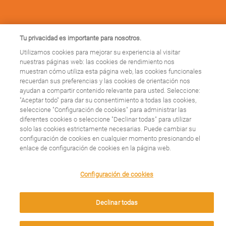
CUIDA TU SALUD
Tu privacidad es importante para nosotros.
Últimos artículos
Utilizamos cookies para mejorar su experiencia al visitar
nuestras páginas web: las cookies de rendimiento nos
muestran cómo utiliza esta página web, las cookies funcionales
TU CUENTAS MUCHO
recuerdan sus preferencias y las cookies de orientación nos
Conócenos
ayudan a compartir contenido relevante para usted. Seleccione:
"Aceptar todo" para dar su consentimiento a todas las cookies,
Contacto
seleccione "Configuración de cookies" para administrar las
diferentes cookies o seleccione "Declinar todas" para utilizar
solo las cookies estrictamente necesarias. Puede cambiar su
X
Facebook
configuración de cookies en cualquier momento presionando el
enlace de configuración de cookies en la página web.
We use cookies on this site to enhance your user
Configuración de cookies
experience. By clicking any link on this page you are
Legal
giving your consent for us to set cookies.
Condiciones legales
Declinar todas
Protección de Datos: Tus Derechos
Aceptar