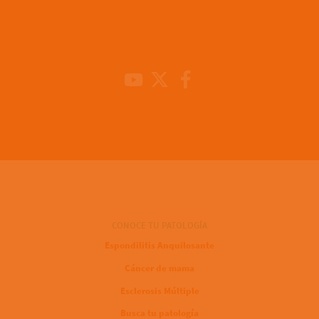
Youtube Channel
X
Facebook
CONOCE TU PATOLOGÍA
Espondilitis Anquilosante
Cáncer de mama
Esclerosis Múltiple
Busca tu patología