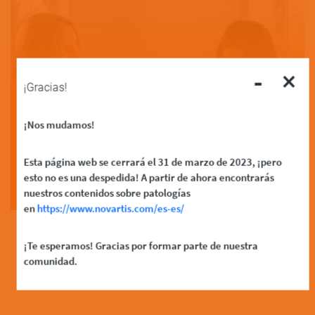
-
×
¡Gracias!
¿Cómo enfrentarse a la…
¡Nos mudamos!
Esta página web se cerrará el 31 de marzo de 2023, ¡pero
Read More
esto no es una despedida! A partir de ahora encontrarás
nuestros contenidos sobre patologías
en
https://www.novartis.com/es-es/
Results Per Page
¡Te esperamos! Gracias por formar parte de nuestra
comunidad.