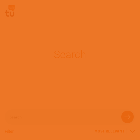
Pasar al contenido principal
Site Logo
Search
Search
Filter
Sort
By