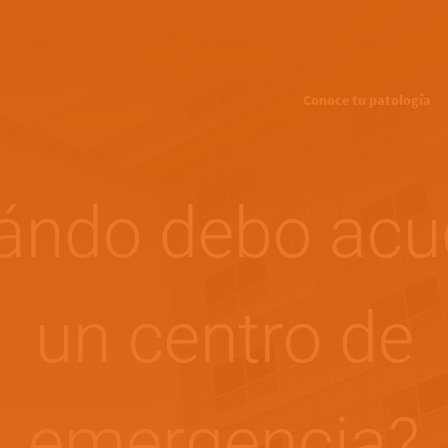
Pasar al contenido principal
Main navigation
Conoce tu patología
ándo debo acud
un centro de
emergencia?