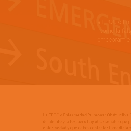
La EPOC o Enf
como la falt
empeoramient
Bottom of hero banner
La EPOC o Enfermedad Pulmonar Obstructiva Cr
de aliento y la tos, pero hay otras señales qu
enfermedad y que debes contactar inmediatame