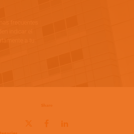
mas frecuentes
en indicar el
atamente a tu
Share
tegories