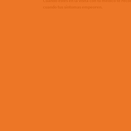
Cuando estés en la visita con tu médico te re
cuando tus síntomas empeoren.