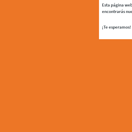
Esta página web
encontrarás nue
¡Te esperamos! 