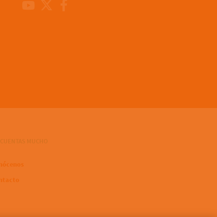
Youtube Channel
X
Facebook
 CUENTAS MUCHO
nócenos
ntacto