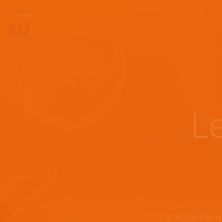
Site Logo
L
La leucemia m