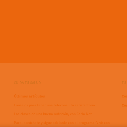
CUIDA TU SALUD
TU
Últimos artículos
Co
Consejos para tener una teleconsulta satisfactoria
Co
Las claves de una buena nutrición, con Carla Not
Para, escúchate y sigue adelante con el programa ‘Vivir con