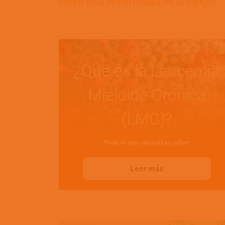
sobre esta enfermedad de la sangre.
¿Qué es la Leucemia
Mieloide Crónica
(LMC)?
Todo lo que necesitas saber
Leer más