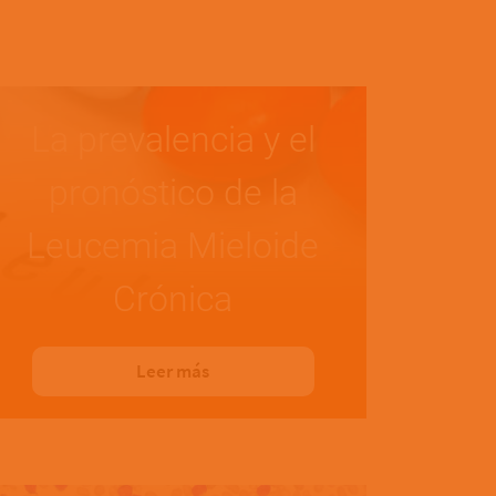
La prevalencia y el
pronóstico de la
Leucemia Mieloide
Crónica
Leer más