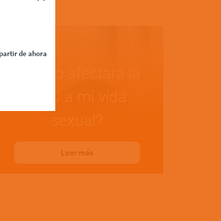
partir de ahora
¿Cómo afectará la
LMC a mi vida
sexual?
Leer más