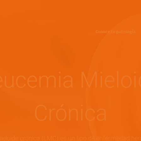
Pasar al contenido principal
Conoce tu patología
eucemia Mieloi
Crónica
ieloide crónica (LMC) es un tipo de enfermedad he