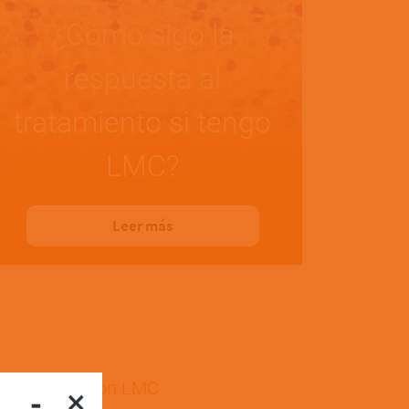
¿Cómo sigo la
respuesta al
tratamiento si tengo
LMC?
Leer más
idad de vida con LMC
-
×