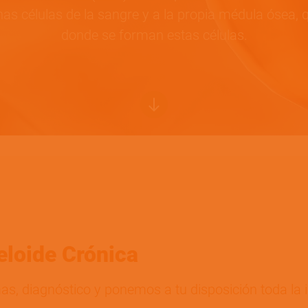
as células de la sangre y a la propia médula ósea, q
donde se forman estas células.
eloide Crónica
s, diagnóstico y ponemos a tu disposición toda la 