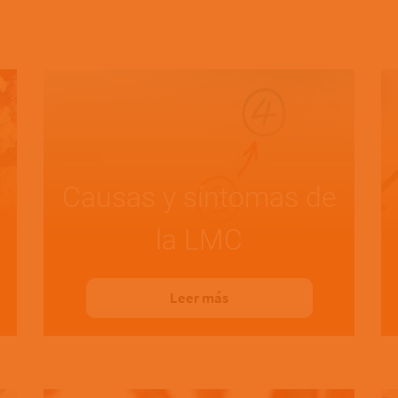
Causas y síntomas de
la LMC
Leer más