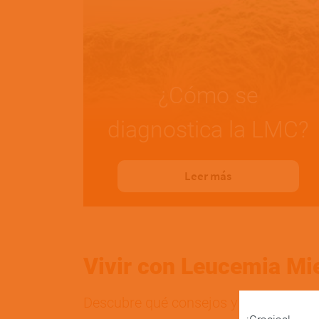
¿Cómo se
diagnostica la LMC?
Leer más
Vivir con Leucemia Mi
Descubre qué consejos y herramientas 