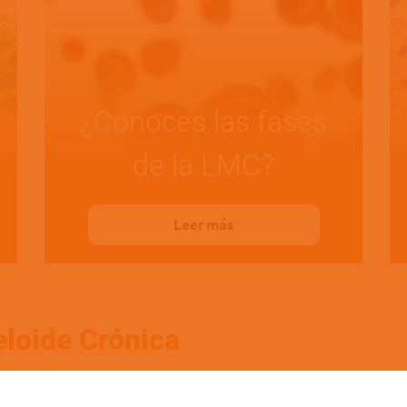
¿Conoces las fases
de la LMC?
Leer más
eloide Crónica
puedes aplicar en tu día a día para mejorar tu cal