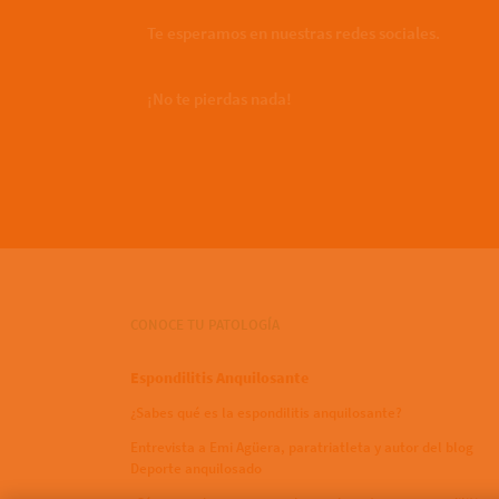
Te esperamos en nuestras redes sociales.
¡No te pierdas nada!
CONOCE TU PATOLOGÍA
Espondilitis Anquilosante
¿Sabes qué es la espondilitis anquilosante?
Entrevista a Emi Agüera, paratriatleta y autor del blog
Deporte anquilosado