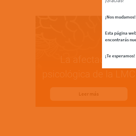
¡Gracias!
¡Nos mudamos!
Esta página web
encontrarás nue
¡Te esperamos! 
La afectación
psicológica de la LMC
Leer más