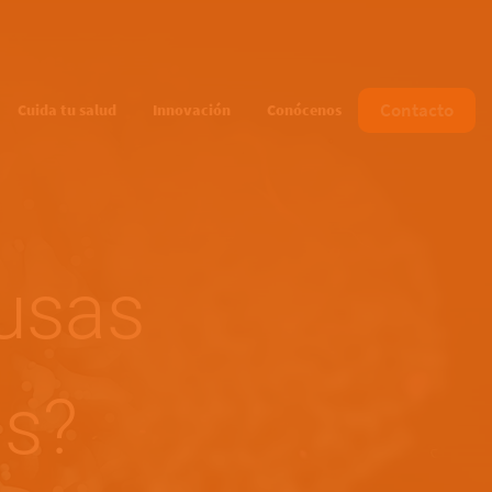
Contacto
Cuida tu salud
Innovación
Conócenos
ausas
is?