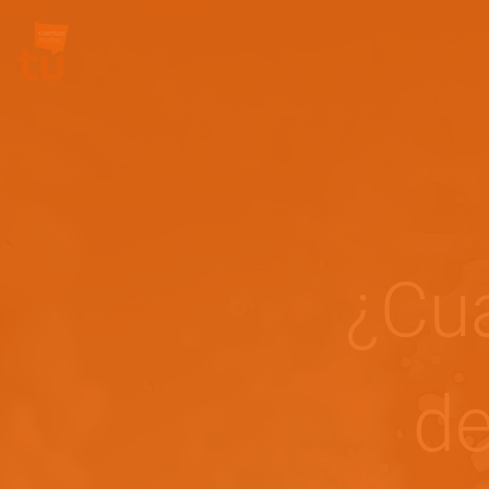
Site Logo
¿Cuá
de