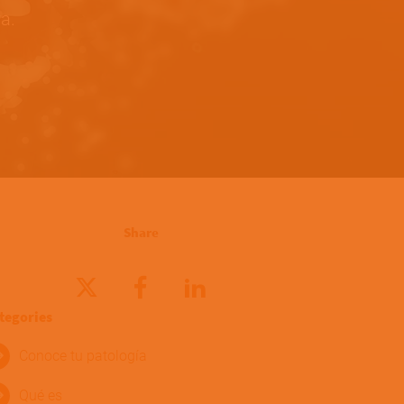
a.
Share
tegories
Conoce tu patología
Qué es