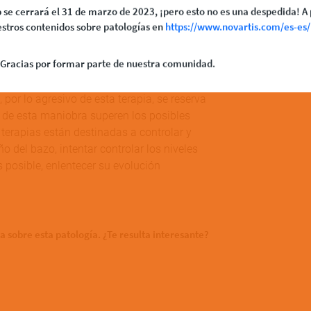
MPN10
es una herramienta muy útil para
 se cerrará el 31 de marzo de 2023, ¡pero esto no es una despedida! A 
a.
stros contenidos sobre patologías en
https://www.novartis.com/es-es/
Gracias por formar parte de nuestra comunidad.
génea, por lo que
cada caso suele requerir
trasplante de médula ósea o células madre
, por lo agresivo de esta terapia, se reserva
s de esta maniobra superen los posibles
 terapias están destinadas a controlar y
o del bazo, intentar controlar los niveles
 posible, enlentecer su evolución
a sobre esta patología. ¿Te resulta interesante?