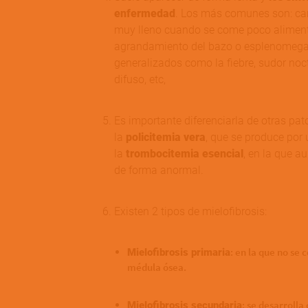
enfermedad
. Los más comunes son: can
muy lleno cuando se come poco alimento
agrandamiento del bazo o esplenomegal
generalizados como la fiebre, sudor noc
difuso, etc,
Es importante diferenciarla de otras p
la
policitemia vera
, que se produce por
la
trombocitemia esencial
, en la que 
de forma anormal.
Existen 2 tipos de mielofibrosis:
: en la que no se
Mielofibrosis primaria
médula ósea.
: se desarroll
Mielofibrosis secundaria