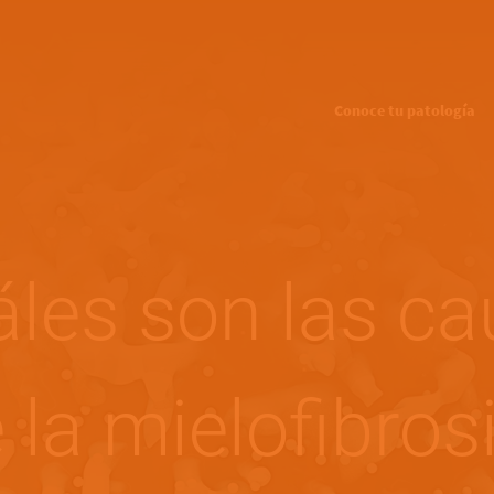
Pasar al contenido principal
Main navigation
Conoce tu patología
les son las c
 la mielofibros