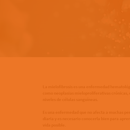
L
Bottom of hero banner
La mielofibrosis es una enfermedad hematológ
como neoplasias mieloproliferativas crónicas, q
niveles de células sanguíneas.
Es una enfermedad que no afecta a muchas per
diaria y es necesario conocerla bien para apren
vida posible.