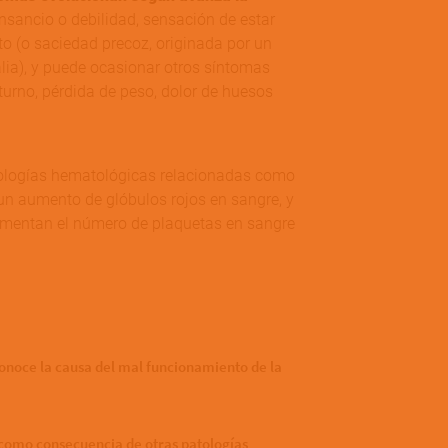
sancio o debilidad, sensación de estar
 (o saciedad precoz, originada por un
ia), y puede ocasionar otros síntomas
turno, pérdida de peso, dolor de huesos
atologías hematológicas relacionadas como
 un aumento de glóbulos rojos en sangre, y
aumentan el número de plaquetas en sangre
 conoce la causa del mal funcionamiento de la
a como consecuencia de otras patologías