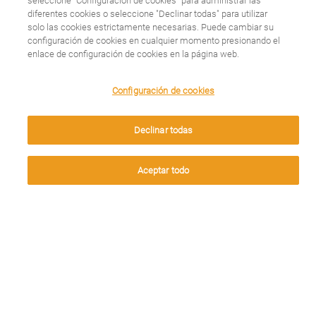
seleccione "Configuración de cookies" para administrar las
diferentes cookies o seleccione "Declinar todas" para utilizar
acudir a urgencias si
solo las cookies estrictamente necesarias. Puede cambiar su
configuración de cookies en cualquier momento presionando el
enlace de configuración de cookies en la página web.
tienes policitemia vera
We use cookies on this site to enhance your user
Configuración de cookies
experience. By clicking any link on this page you are
Leer más
giving your consent for us to set cookies.
Declinar todas
Aceptar
Aceptar todo
¿Por qué debes
mantener tu
hematocrito bajo
control si tienes