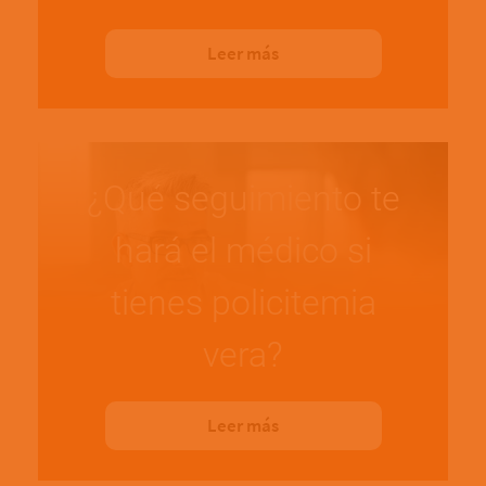
Leer más
¿Qué seguimiento te
hará el médico si
tienes policitemia
vera?
Leer más