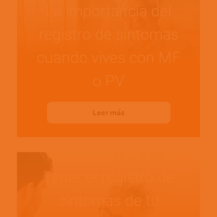
La importancia del
registro de síntomas
cuando vives con MF
o PV
Leer más
Tener el registro de
síntomas de tu