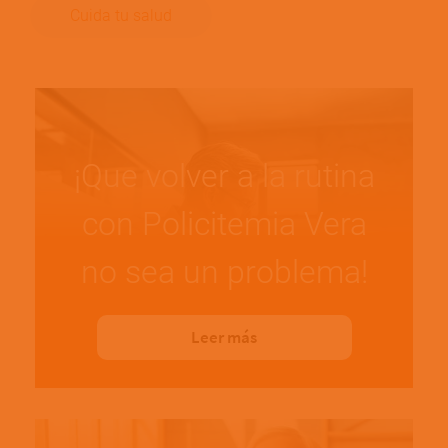
Cuida tu salud
¡Que volver a la rutina
con Policitemia Vera
no sea un problema!
Leer más