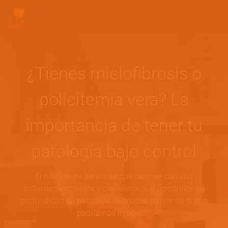
Pasar al contenido principal
Site Logo
¿Tienes mielofibrosis o
policitemia vera? La
importancia de tener tu
patología bajo control
El número de personas que convive con una
enfermedad crónica y que siente que no conoce en
profundidad su patología es mucho mayor de lo que
podríamos imaginar.