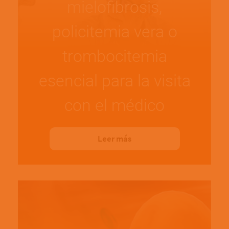
mielofibrosis,
policitemia vera o
trombocitemia
esencial para la visita
con el médico
Leer más