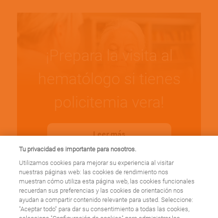
¡Prepara la visita al
hematólogo si tienes
policitemia vera!
Leer más
Tu privacidad es importante para nosotros.
Utilizamos cookies para mejorar su experiencia al visitar
nuestras páginas web: las cookies de rendimiento nos
muestran cómo utiliza esta página web, las cookies funcionales
recuerdan sus preferencias y las cookies de orientación nos
ayudan a compartir contenido relevante para usted. Seleccione:
"Aceptar todo" para dar su consentimiento a todas las cookies,
Cuándo deberías