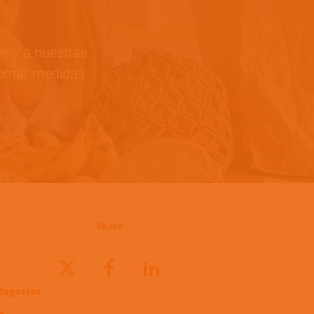
s y a nuestras
 tomar medidas
Share
tegories