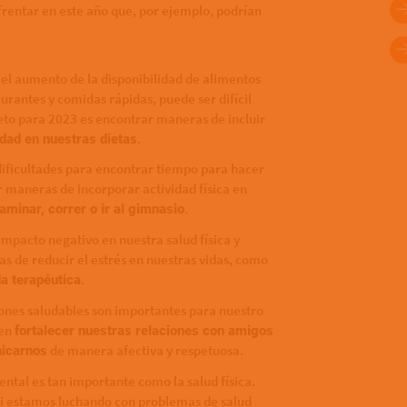
rentar en este año que, por ejemplo, podrían
 el aumento de la disponibilidad de alimentos
urantes y comidas rápidas, puede ser difícil
to para 2023 es encontrar maneras de incluir
.
idad en nuestras dietas
dificultades para encontrar tiempo para hacer
ar maneras de incorporar actividad física en
.
aminar, correr o ir al gimnasio
 impacto negativo en nuestra salud física y
s de reducir el estrés en nuestras vidas, como
.
da terapéutica
ciones saludables son importantes para nuestro
 en
fortalecer nuestras relaciones con amigos
de manera afectiva y respetuosa.
icarnos
mental es tan importante como la salud física.
i estamos luchando con problemas de salud