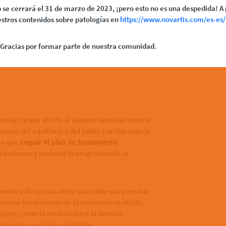
.
 se cerrará el 31 de marzo de 2023, ¡pero esto no es una despedida! A 
stros contenidos sobre patologías en
https://www.novartis.com/es-es/
incluyen el
estrés, el contacto con ciertos
. Si se padece urticaria, se debe tratar de
des
Gracias por formar parte de nuestra comunidad.
ndicaciones de nuestro médico y evitar los
íntomas y prevenir complicaciones.
lógica que afecta al sistema nervioso central
tornos del equilibrio y del habla y problemas de
ene que
seguir el plan de tratamiento
s síntomas y prevenir la progresión de la
mente y llevar una dieta saludable para ayudar
orar los síntomas de la esclerosis múltiple,
arlo, como la meditación o la terapia,
elaciones sociales saludables.