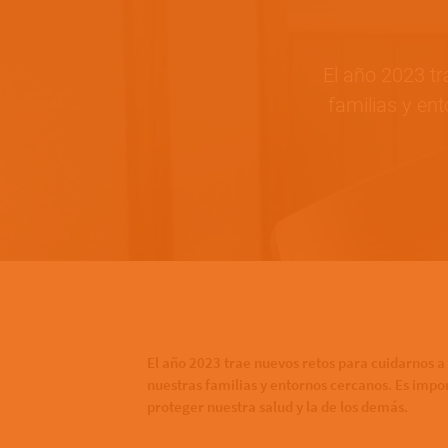
El año 2023 t
familias y en
Bottom of hero banner
El año 2023 trae nuevos retos para cuidarnos a
nuestras familias y entornos cercanos. Es imp
proteger nuestra salud y la de los demás.