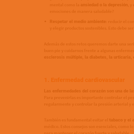
mental como la
, y
ansiedad o la depresión
emociones de manera saludable?
: reducir el c
Respetar el medio ambiente
y elegir productos sostenibles. Esto debe ser
Además de estos retos queremos darte una seri
buen pie y cuidarnos frente a algunas enferm
esclerosis múltiple, la diabetes, la urticaria
1. Enfermedad cardiovascular
Las enfermedades del corazón son una de la
Para prevenirlas es importante controlar el pes
regularmente y controlar la presión arterial y e
También es fundamental evitar el
tabaco y el 
médico. Estos consejos son esenciales, como lo
para mantener el corazón fuerte y saludable.