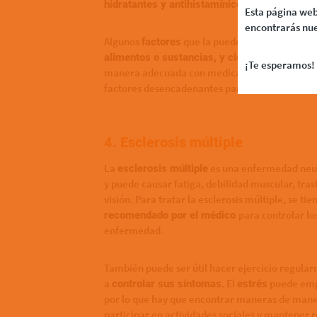
si es necesario
hidratantes y antihistamínicos
Esta página web
encontrarás nue
Algunos
que la pueden desencadenar 
factores
alimentos o sustancias, y ciertas enfermeda
¡Te esperamos! 
manera adecuada con medicamentos según las i
factores desencadenantes para controlar sus s
4. Esclerosis múltiple
La
es una enfermedad neuro
esclerosis múltiple
y puede causar fatiga, debilidad muscular, tras
visión. Para tratar la esclerosis múltiple, se ti
para controlar lo
recomendado por el médico
enfermedad.
También puede ser útil hacer ejercicio regular
a
. El
puede empe
controlar sus síntomas
estrés
por lo que hay que encontrar maneras de manej
participar en actividades sociales y mantener r