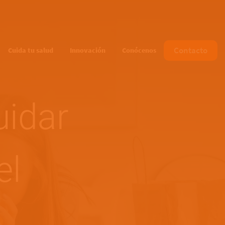
Contacto
Cuida tu salud
Innovación
Conócenos
uidar
el