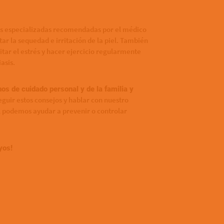
nes especializadas recomendadas por el médico
itar la sequedad e irritación de la piel. También
itar el estrés y hacer ejercicio regularmente
asis.
os de cuidado personal y de la familia y
eguir estos consejos y hablar con nuestro
 podemos ayudar a prevenir o controlar
yos!