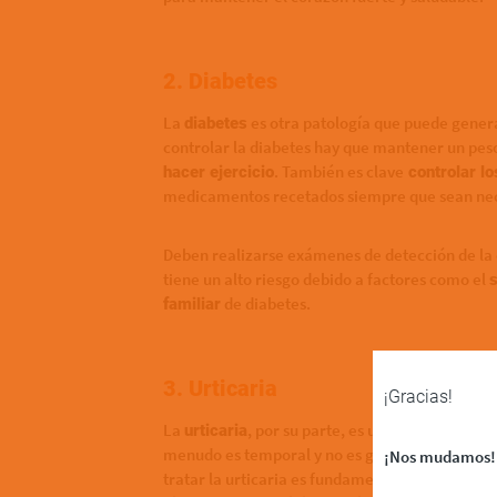
2. Diabetes
La
es otra patología que puede genera
diabetes
controlar la diabetes hay que mantener un pes
. También es clave
hacer ejercicio
controlar lo
medicamentos recetados siempre que sean nec
Deben realizarse exámenes de detección de la 
tiene un alto riesgo debido a factores como el
s
de diabetes.
familiar
3. Urticaria
¡Gracias!
La
, por su parte, es una afección de 
urticaria
menudo es temporal y no es grave, puede ser m
¡Nos mudamos!
tratar la urticaria es fundamental
evitar los 