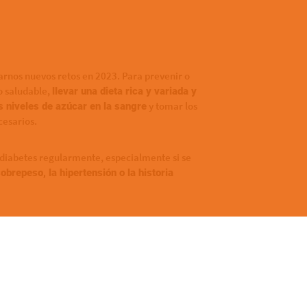
rnos nuevos retos en 2023. Para prevenir o
o saludable,
llevar una dieta rica y variada y
y tomar los
s niveles de azúcar en la sangre
esarios.
diabetes regularmente, especialmente si se
obrepeso, la hipertensión o la historia
la piel que causa ronchas y picazón. Aunque a
uy incómoda y afectar la calidad de vida. Para
,
desencadenantes conocidos
usar cremas