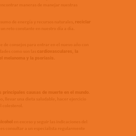
 encontrar maneras de manejar nuestras
onsumo de energía y recursos naturales,
reciclar
 un reto constante en nuestro día a día.
e de consejos para entrar en el nuevo año con
edades como son las
cardiovasculares, la
, el melanoma y la psoriasis.
.
s principales causas de muerte en el mundo
o, llevar una dieta saludable, hacer ejercicio
l colesterol.
en exceso y seguir las indicaciones del
alcohol
 es consultar a un especialista regularmente