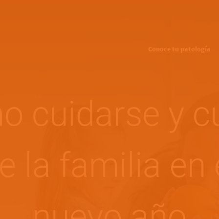
Pasar al contenido principal
Main navigation
Conoce tu patología
 cuidarse y c
e la familia en 
nuevo año