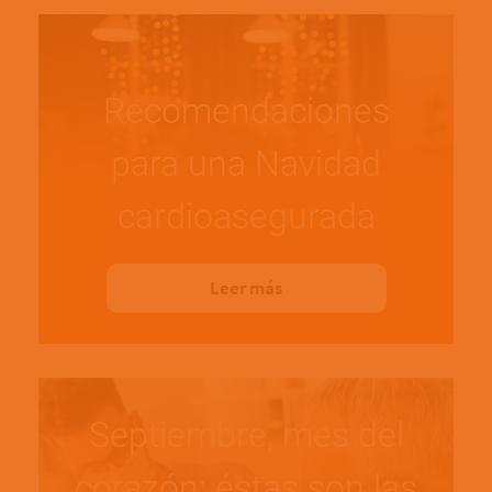
Recomendaciones
para una Navidad
cardioasegurada
Leer más
Septiembre, mes del
corazón: éstas son las