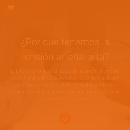
Pasar al contenido principal
Site Logo
¿Por qué tenemos la
tensión arterial alta?
La presión arterial es la fuerza de la sangre al empujar
contra las paredes de las arterias. Cuando esa presión
está por encima de los niveles recomendados se
conoce como hipertensión o presión arterial alta, y no
suele mostrar síntomas.