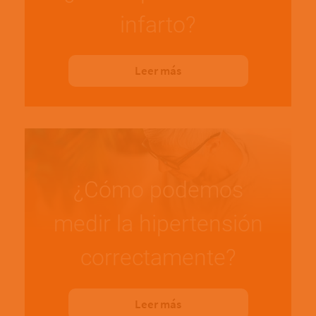
infarto?
Leer más
¿Cómo podemos
medir la hipertensión
correctamente?
Leer más