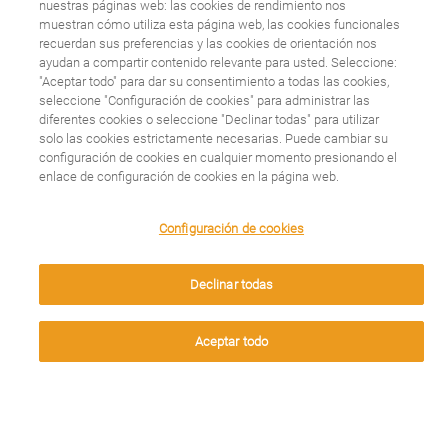
nuestras páginas web: las cookies de rendimiento nos
muestran cómo utiliza esta página web, las cookies funcionales
investigando Novartis
recuerdan sus preferencias y las cookies de orientación nos
ayudan a compartir contenido relevante para usted. Seleccione:
"Aceptar todo" para dar su consentimiento a todas las cookies,
en Cardiología-
seleccione "Configuración de cookies" para administrar las
diferentes cookies o seleccione "Declinar todas" para utilizar
Metabolismo?
solo las cookies estrictamente necesarias. Puede cambiar su
configuración de cookies en cualquier momento presionando el
enlace de configuración de cookies en la página web.
Leer más
We use cookies on this site to enhance your user
Configuración de cookies
experience. By clicking any link on this page you are
giving your consent for us to set cookies.
Declinar todas
Aceptar
¿Qué son las
Aceptar todo
enfermedades
cardiovasculares y sus