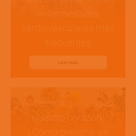
enfermedades
cardiovasculares más
frecuentes
Leer más
Alimentos que cuidan
nuestro corazón.
¿Cómo prevenir un