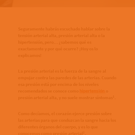
Bottom of hero banner
Seguramente habrás escuchado hablar sobre la
tensión arterial alta, presión arterial alta o la
hipertensión, pero… ¿sabemos qué es
exactamente y por qué ocurre? ¡Hoy os lo
explicamos!
La presión arterial es la fuerza de la sangre al
empujar contra las paredes de las arterias. Cuando
esa presión está por encima de los niveles
recomendados se conoce como
o
hipertensión
1
presión arterial alta, y no suele mostrar síntomas
.
Como decíamos, el corazón ejerce presión sobre
las arterias para que conduzcan la sangre hacia los
diferentes órganos del cuerpo, y es lo que
2
conocemos como presión arterial
.