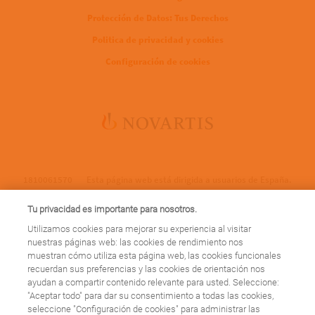
Protección de Datos: Tus Derechos
Politica de privacidad y cookies
Configuración de cookies
1810061570
Esta página web está dirigida a usuarios de España.
Tu privacidad es importante para nosotros.
Utilizamos cookies para mejorar su experiencia al visitar
nuestras páginas web: las cookies de rendimiento nos
cierre_web
muestran cómo utiliza esta página web, las cookies funcionales
recuerdan sus preferencias y las cookies de orientación nos
ayudan a compartir contenido relevante para usted. Seleccione:
Esta página web se cerrará el 31 de marzo de 2023, ¡pero esto no es
"Aceptar todo" para dar su consentimiento a todas las cookies,
una despedida! A partir de ahora encontrarás nuestros contenidos
seleccione "Configuración de cookies" para administrar las
sobre patologías en
https://www.novartis.com/es-es/