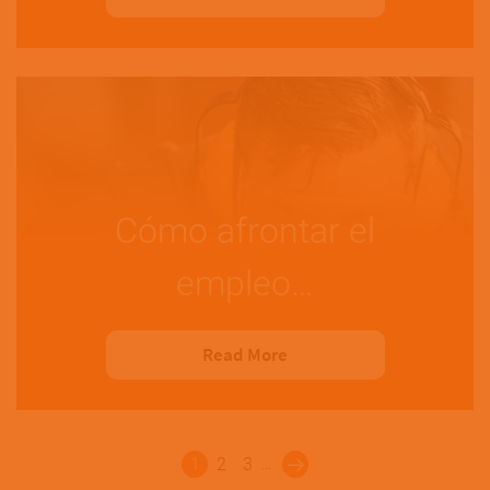
Cómo afrontar el
empleo…
Read More
Paginación
…
1
2
3
Last »