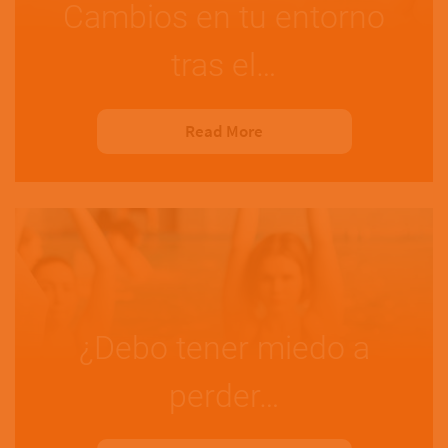
Cambios en tu entorno
tras el…
Read More
¿Debo tener miedo a
perder…