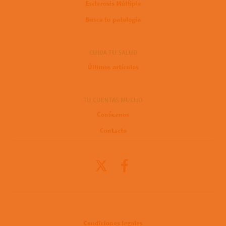
Esclerosis Múltiple
Busca tu patología
CUIDA TU SALUD
Últimos artículos
TU CUENTAS MUCHO
Conócenos
Contacto
X
Facebook
Legal
Condiciones legales