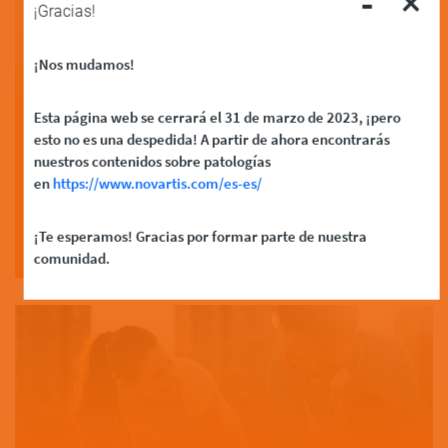
-
×
¡Gracias!
¡Nos mudamos!
¿Cómo hablar de la EA en
Esta página web se cerrará el 31 de marzo de 2023, ¡pero
esto no es una despedida! A partir de ahora encontrarás
tu…
nuestros contenidos sobre patologías
en
https://www.novartis.com/es-es/
Read More
¡Te esperamos! Gracias por formar parte de nuestra
comunidad.