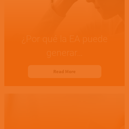
¿Por qué la EA puede
generar…
Read More