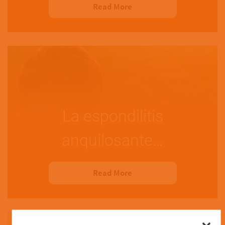
Read More
La espondilitis
anquilosante…
Read More