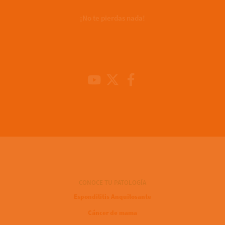
¡No te pierdas nada!
Youtube Channel
X
Facebook
CONOCE TU PATOLOGÍA
Espondilitis Anquilosante
Cáncer de mama