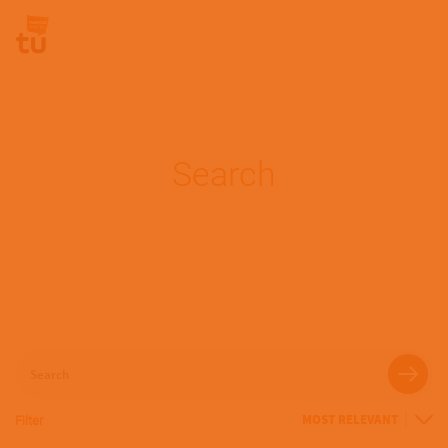
Pasar al contenido principal
Site Logo
Search
Search
Filter
Sort
By