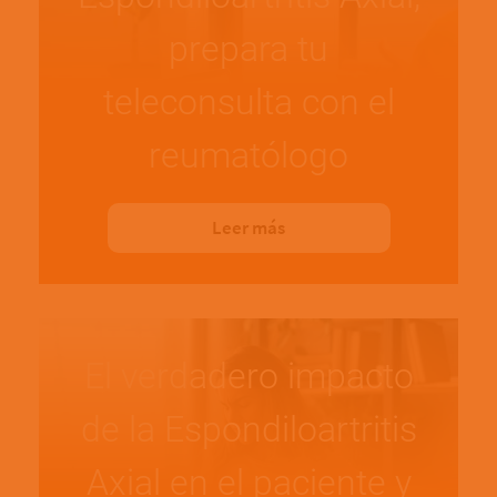
prepara tu
teleconsulta con el
reumatólogo
Leer más
El verdadero impacto
de la Espondiloartritis
Axial en el paciente y