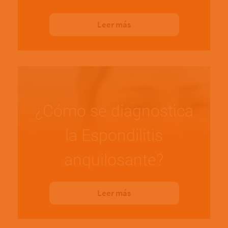
Leer más
¿Cómo se diagnostica
la Espondilitis
anquilosante?
Leer más