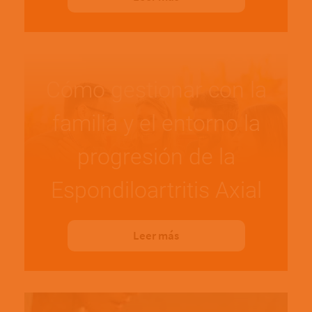
Cómo gestionar con la
familia y el entorno la
progresión de la
Espondiloartritis Axial
Leer más