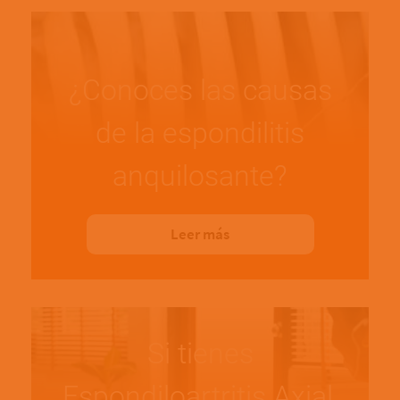
¿Conoces las causas
de la espondilitis
anquilosante?
Leer más
Si tienes
Espondiloartritis Axial,