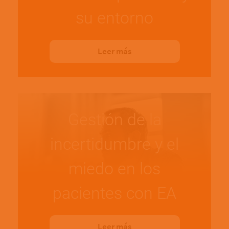
su entorno
Leer más
Gestión de la
incertidumbre y el
miedo en los
pacientes con EA
Leer más