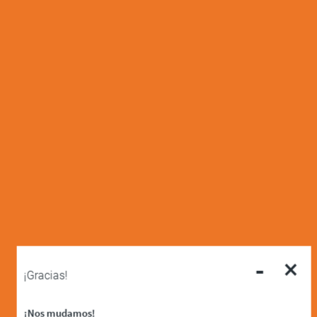
-
×
¡Gracias!
¡Nos mudamos!