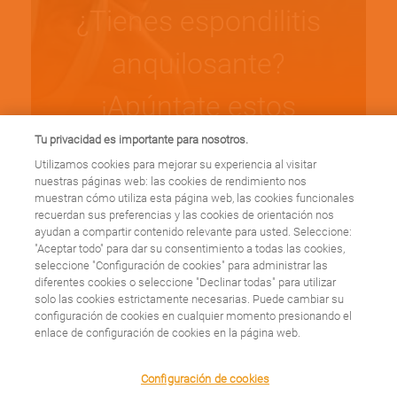
¿Tienes espondilitis
anquilosante?
¡Apúntate estos
ejercicios y mejora tus
Tu privacidad es importante para nosotros.
Utilizamos cookies para mejorar su experiencia al visitar
síntomas!
nuestras páginas web: las cookies de rendimiento nos
muestran cómo utiliza esta página web, las cookies funcionales
recuerdan sus preferencias y las cookies de orientación nos
ayudan a compartir contenido relevante para usted. Seleccione:
Leer más
"Aceptar todo" para dar su consentimiento a todas las cookies,
seleccione "Configuración de cookies" para administrar las
diferentes cookies o seleccione "Declinar todas" para utilizar
solo las cookies estrictamente necesarias. Puede cambiar su
configuración de cookies en cualquier momento presionando el
enlace de configuración de cookies en la página web.
El reumatólogo Ronan
We use cookies on this site to enhance your user
Configuración de cookies
experience. By clicking any link on this page you are