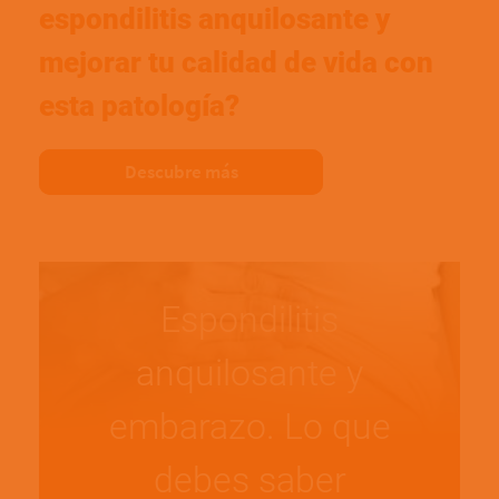
espondilitis anquilosante y
mejorar tu calidad de vida con
esta patología?
Descubre más
Espondilitis
anquilosante y
embarazo. Lo que
debes saber