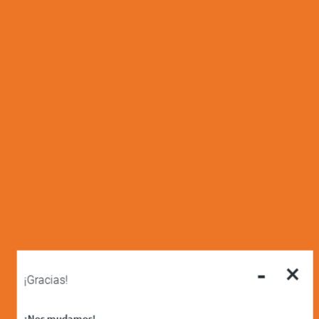
-
×
¡Gracias!
¡Nos mudamos!