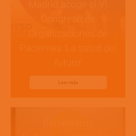
Madrid acoge el VI
Congreso de
Organizaciones de
Pacientes ‘La salud del
futuro’
Leer más
Barómetros