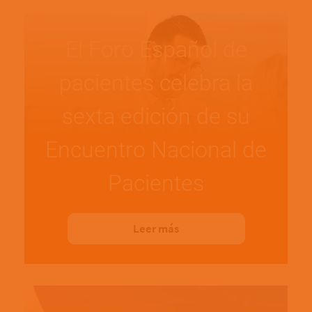
El Foro Español de
pacientes celebra la
sexta edición de su
Encuentro Nacional de
Pacientes
Leer más