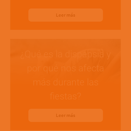
Leer más
¿Qué es la dispepsia y
por qué nos afecta
más durante las
fiestas?
Leer más