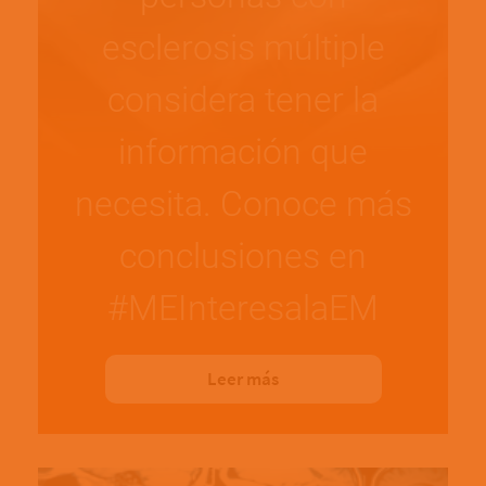
esclerosis múltiple
considera tener la
información que
necesita. Conoce más
conclusiones en
#MEInteresalaEM
Leer más