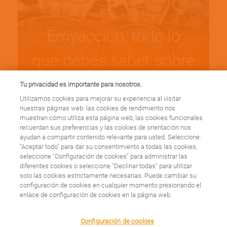
Emyacción, todo lo
que debes saber sobre
esclerosis múltiple
Tu privacidad es importante para nosotros.
Utilizamos cookies para mejorar su experiencia al visitar
nuestras páginas web: las cookies de rendimiento nos
Leer más
muestran cómo utiliza esta página web, las cookies funcionales
recuerdan sus preferencias y las cookies de orientación nos
ayudan a compartir contenido relevante para usted. Seleccione:
"Aceptar todo" para dar su consentimiento a todas las cookies,
seleccione "Configuración de cookies" para administrar las
diferentes cookies o seleccione "Declinar todas" para utilizar
solo las cookies estrictamente necesarias. Puede cambiar su
¿Sabes qué es la
configuración de cookies en cualquier momento presionando el
enlace de configuración de cookies en la página web.
tanorexia? La
We use cookies on this site to enhance your user
Configuración de cookies