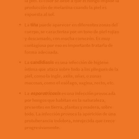
la piel. El color se debe a que el hongo impide la
producción de melanina cuando la piel es
expuesta al sol.
La
puede aparecer en diferentes zonas del
tiña
cuerpo, se caracteriza por un tono de piel rojizo
y descamado, con mucha comezón. Es muy
contagiosa por eso es importante tratarla de
forma adecuada.
La
es una infección de higiene
candidiasis
íntima que ataca sobre todo a los pliegues de la
piel, como la ingle, axila, uñas, o zonas
mucosas, como el esófago, vagina, recto, etc.
La
es una infección provocada
esporotricosis
por hongos que habitan en la naturaleza,
presentes en tierra, plantas y madera, sobre
todo. La infección provoca la aparición de una
protuberancia indolora, enrojecida que crece
progresivamente.