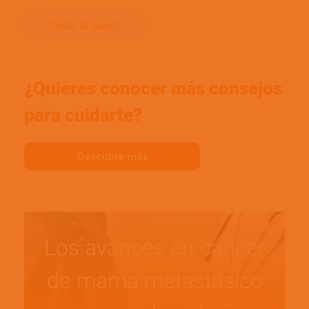
Cuida tu salud
¿Quieres conocer más consejos
para cuidarte?
Descubre más
Los avances en cáncer
de mama metastásico