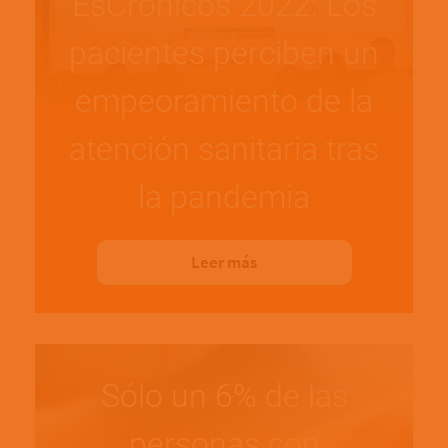
EsCrónicos 2022: Los
pacientes perciben un
empeoramiento de la
atención sanitaria tras
la pandemia
Leer más
Sólo un 6% de las
personas con