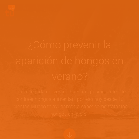
Pasar al contenido principal
Site Logo
¿Cómo prevenir la
aparición de hongos en
verano?
Con la llegada del verano nuestras posibilidades de
contraer hongos aumentan, por eso hoy desde Tú
Cuentas Mucho te ayudamos a saber cómo tratar los
hongos en la piel.