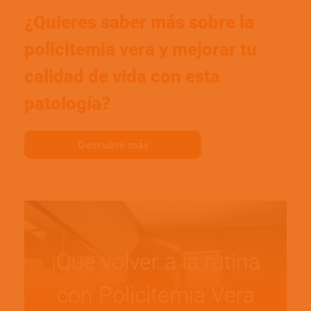
¿Quieres saber más sobre la
policitemia vera y mejorar tu
calidad de vida con esta
patología?
Descubre más
¡Que volver a la rutina
con Policitemia Vera