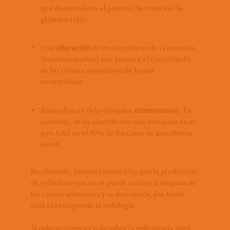
que desencadena el proceso de creación de
glóbulos rojos.
Una
de los receptores de la proteína
alteración
(trombopoyetina) que provoca el crecimiento
de las células sanguíneas de forma
incontrolada.
Anomalías en determinados
. En
cromosomas
concreto, se ha identificado una mutación en el
gen Jak2 en el 90% de los casos de policitemia
vera4.
No obstante, existen casos en los que la producción
de glóbulos rojos no se puede asociar a ninguna de
las causas anteriores y se desconoce, por tanto,
cuál es el origen de la patología.
Si quieres conocer más sobre la policitemia vera,