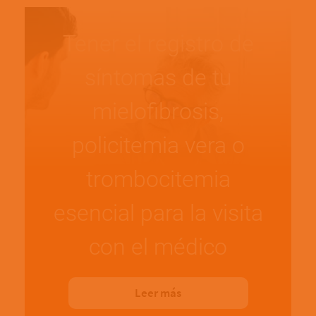
Tener el registro de
síntomas de tu
mielofibrosis,
policitemia vera o
trombocitemia
esencial para la visita
con el médico
Leer más