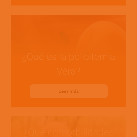
¿Qué es la policitemia
Vera?
Leer más
¿Qué comorbilidades