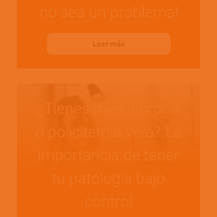
no sea un problema!
Leer más
¿Tienes mielofibrosis
o policitemia vera? La
importancia de tener
tu patología bajo
control