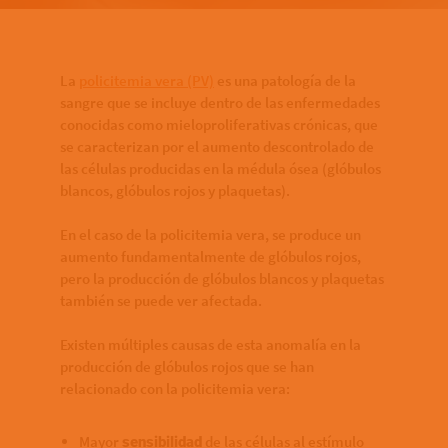
Bottom of hero banner
La
policitemia vera (PV)
es una patología de la
sangre que se incluye dentro de las enfermedades
conocidas como mieloproliferativas crónicas, que
se caracterizan por el aumento descontrolado de
las células producidas en la médula ósea (glóbulos
blancos, glóbulos rojos y plaquetas).
En el caso de la policitemia vera, se produce un
aumento fundamentalmente de glóbulos rojos,
pero la producción de glóbulos blancos y plaquetas
también se puede ver afectada.
Existen múltiples causas de esta anomalía en la
producción de glóbulos rojos que se han
relacionado con la policitemia vera:
Mayor
de las células al estímulo
sensibilidad