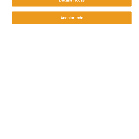
Declinar todas
vera?
Aceptar
Aceptar todo
Leer más
¡Prepara la visita al
hematólogo si tienes
policitemia vera!
Leer más