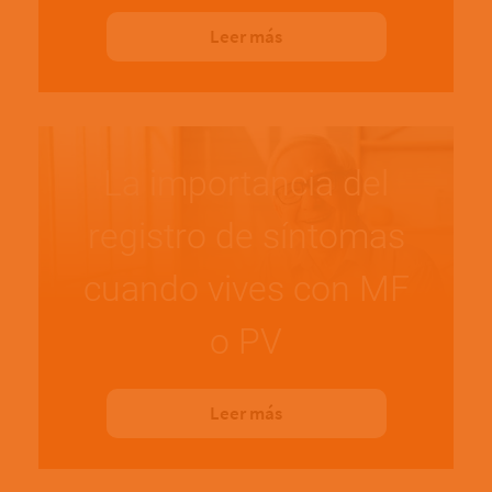
Leer más
La importancia del
registro de síntomas
cuando vives con MF
o PV
Leer más