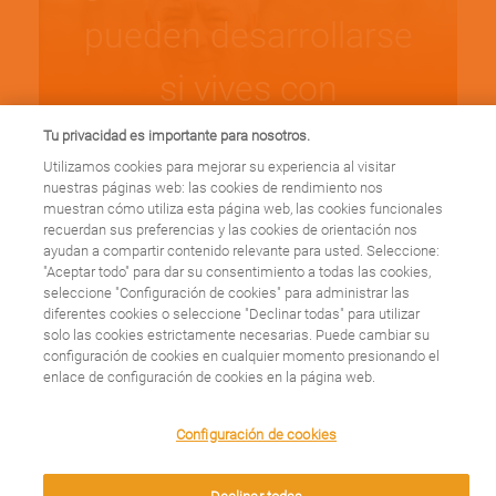
pueden desarrollarse
si vives con
Policitemia Vera?
Tu privacidad es importante para nosotros.
Utilizamos cookies para mejorar su experiencia al visitar
nuestras páginas web: las cookies de rendimiento nos
muestran cómo utiliza esta página web, las cookies funcionales
Leer más
recuerdan sus preferencias y las cookies de orientación nos
ayudan a compartir contenido relevante para usted. Seleccione:
"Aceptar todo" para dar su consentimiento a todas las cookies,
seleccione "Configuración de cookies" para administrar las
diferentes cookies o seleccione "Declinar todas" para utilizar
solo las cookies estrictamente necesarias. Puede cambiar su
¿Qué seguimiento te
configuración de cookies en cualquier momento presionando el
enlace de configuración de cookies en la página web.
hará el médico si
We use cookies on this site to enhance your user
Configuración de cookies
experience. By clicking any link on this page you are
tienes policitemia
giving your consent for us to set cookies.