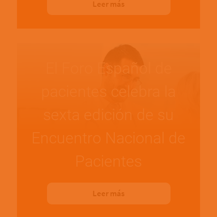
Leer más
El Foro Español de
pacientes celebra la
sexta edición de su
Encuentro Nacional de
Pacientes
Leer más