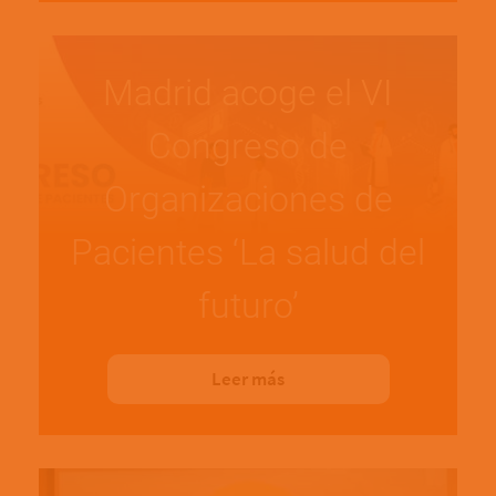
Madrid acoge el VI
Congreso de
Organizaciones de
Pacientes ‘La salud del
futuro’
Leer más