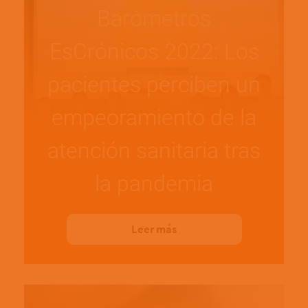
Barómetros
EsCrónicos 2022: Los
pacientes perciben un
empeoramiento de la
atención sanitaria tras
la pandemia
Leer más