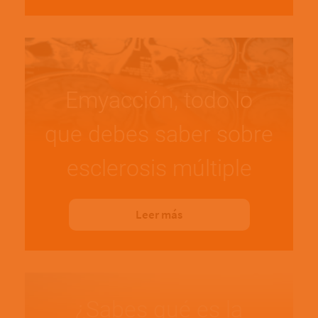
Emyacción, todo lo
que debes saber sobre
esclerosis múltiple
Leer más
¿Sabes qué es la