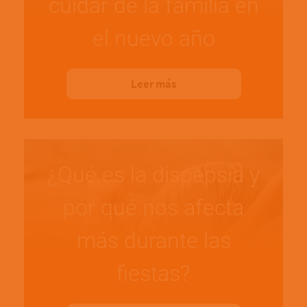
cuidar de la familia en
el nuevo año
Leer más
¿Qué es la dispepsia y
por qué nos afecta
más durante las
fiestas?