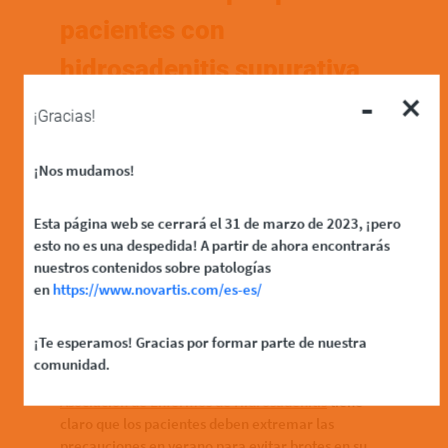
pacientes con
hidrosadenitis supurativa
-
×
en verano
¡Gracias!
¡Nos mudamos!
El calor y las altas temperaturas pueden aumentar
Esta página web se cerrará el 31 de marzo de 2023, ¡pero
los síntomas de la hidrosadenitis supurativa ya que
esto no es una despedida! A partir de ahora encontrarás
el sudor puede provocar fricción y roces en los
nuestros contenidos sobre patologías
pliegues del cuerpo, como las ingles o las axilas.
en
https://www.novartis.com/es-es/
Por lo general esta patología ya se presenta en
estas zonas concretas, pero con el aumento de las
temperaturas y la presencia de sudor el daño
¡Te esperamos! Gracias por formar parte de nuestra
puede ser mayor al igual que sus consecuencias:
comunidad.
infecciones, cicatrices, efectos psicológicos, etc. La
Asociación de Enfermos de Hidrosadenitis
tiene
claro que los pacientes deben extremar las
precauciones en verano para evitar brotes en su