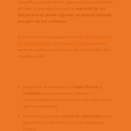
cosquilleos, la parestesia, quemazón y sensibilidad
al calor, lo que significa que un
aumento de las
temperaturas puede suponer un empeoramiento
8
pasajero de los síntomas.
Quizás estos consejos que ofrece la
FEM (Fundació
Esclerosis Múltiple)
y la
Fundació GAEM
pueden
servir de ayuda para prevenir los efectos del calor
3
si padeces EM:
Asegúrate de mantener tu
hogar fresco y
puedes recurrir a un aire
ventilado,
acondicionado para los días de más calor en los
que no corre brisa.
Al mediodía procura
para
cerrar las persianas
que el sol no caliente la casa y se mantenga
fresca.