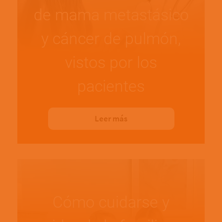
de mama metastásico
y cáncer de pulmón,
vistos por los
pacientes
Leer más
Cómo cuidarse y