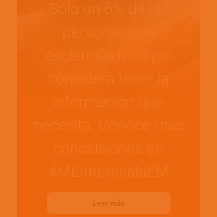
Sólo un 6% de las
personas con
esclerosis múltiple
considera tener la
información que
necesita. Conoce más
conclusiones en
#MEInteresalaEM
Leer más