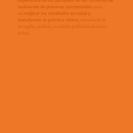
experiencia de los pacientes en los sistemas de
para
evaluación de procesos asistenciales
así
mejorar los resultados en salud y
, a través de la
transformar la práctica clínica
recogida, análisis, medición y difusión de estos
datos.