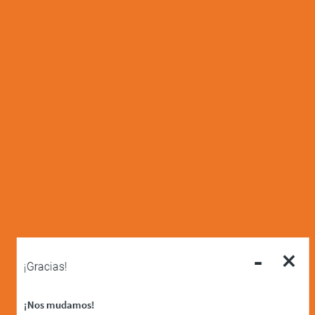
-
×
¡Gracias!
¡Nos mudamos!