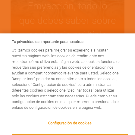
Emyacción, todo lo
que debes saber sobre
esclerosis múltiple
Tu privacidad es importante para nosotros.
Utilizamos cookies para mejorar su experiencia al visitar
Leer más
nuestras páginas web: las cookies de rendimiento nos
muestran cómo utiliza esta página web, las cookies funcionales
recuerdan sus preferencias y las cookies de orientación nos
ayudan a compartir contenido relevante para usted. Seleccione:
"Aceptar todo" para dar su consentimiento a todas las cookies,
seleccione "Configuración de cookies" para administrar las
diferentes cookies o seleccione "Declinar todas" para utilizar
La diplomatura de la
solo las cookies estrictamente necesarias. Puede cambiar su
configuración de cookies en cualquier momento presionando el
UCM para dar voz a
enlace de configuración de cookies en la página web.
las asociaciones de
We use cookies on this site to enhance your user
Configuración de cookies
experience. By clicking any link on this page you are