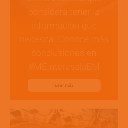
considera tener la
información que
necesita. Conoce más
conclusiones en
#MEInteresalaEM
Leer más