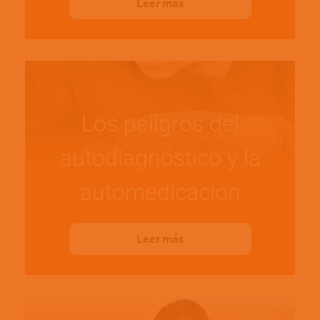
Leer más
Los peligros del
autodiagnóstico y la
automedicación
Leer más