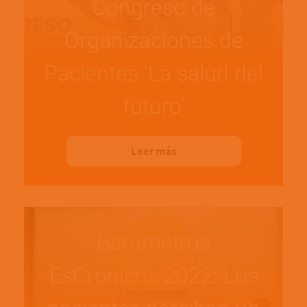
Congreso de
Organizaciones de
Pacientes ‘La salud del
futuro’
Leer más
Barómetros
EsCrónicos 2022: Los