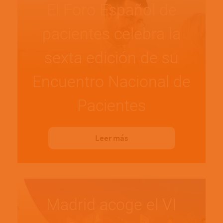
El Foro Español de
pacientes celebra la
sexta edición de su
Encuentro Nacional de
Pacientes
Leer más
Madrid acoge el VI