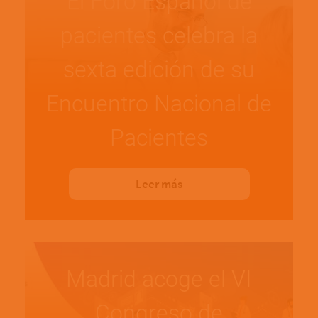
El Foro Español de
pacientes celebra la
sexta edición de su
Encuentro Nacional de
Pacientes
Leer más
Madrid acoge el VI
Congreso de