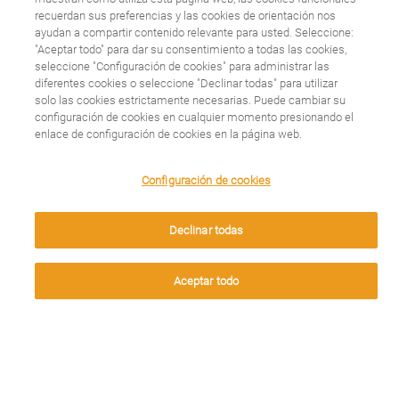
Emyacción, todo lo
recuerdan sus preferencias y las cookies de orientación nos
ayudan a compartir contenido relevante para usted. Seleccione:
que debes saber sobre
"Aceptar todo" para dar su consentimiento a todas las cookies,
seleccione "Configuración de cookies" para administrar las
esclerosis múltiple
diferentes cookies o seleccione "Declinar todas" para utilizar
solo las cookies estrictamente necesarias. Puede cambiar su
configuración de cookies en cualquier momento presionando el
enlace de configuración de cookies en la página web.
Leer más
We use cookies on this site to enhance your user
Configuración de cookies
experience. By clicking any link on this page you are
giving your consent for us to set cookies.
Declinar todas
La diplomatura de la
Aceptar
Aceptar todo
UCM para dar voz a
las asociaciones de
pacientes ya cuenta