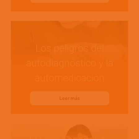
Los peligros del
autodiagnóstico y la
automedicación
Leer más