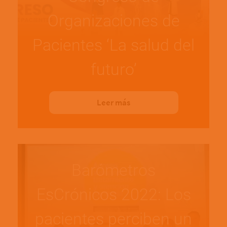
Organizaciones de
Pacientes ‘La salud del
futuro’
Leer más
Barómetros
EsCrónicos 2022: Los
pacientes perciben un