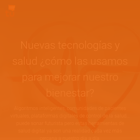
Pasar al contenido principal
Site Logo
Nuevas tecnologías y
salud ¿cómo las usamos
para mejorar nuestro
bienestar?
Algoritmos inteligentes, comunidades de pacientes
virtuales, plataformas digitales de control de la salud…
puede sonar futurista pero estas herramientas de
salud digital ya son una realidad cada vez más
cercana a nuestro día a día.