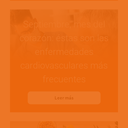
Septiembre, mes del
corazón: éstas son las
enfermedades
cardiovasculares más
frecuentes
Leer más