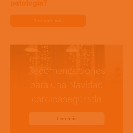
patología?
Descubre más
Recomendaciones
para una Navidad
cardioasegurada
Leer más