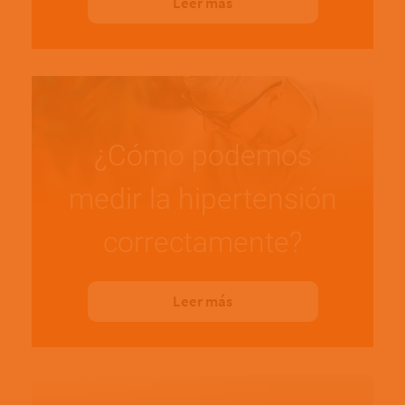
Leer más
¿Cómo podemos
medir la hipertensión
correctamente?
Leer más