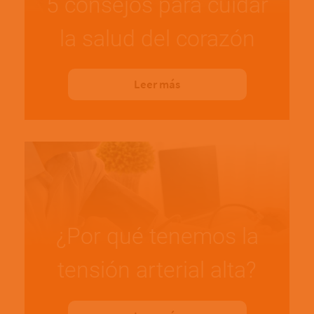
5 consejos para cuidar
la salud del corazón
Leer más
¿Por qué tenemos la
tensión arterial alta?