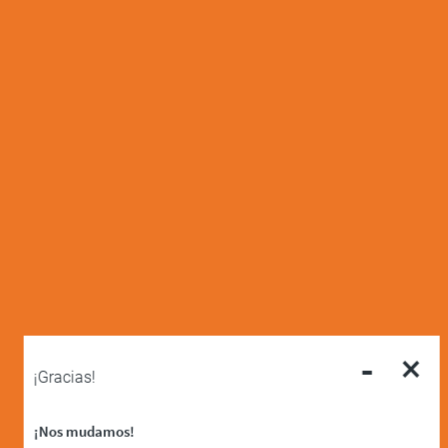
-
×
¡Gracias!
¡Nos mudamos!