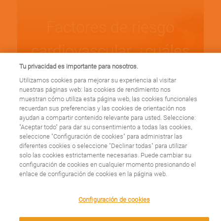
Factores de riesgo
cardiovascular, ¿cuáles
Tu privacidad es importante para nosotros.
son?
Utilizamos cookies para mejorar su experiencia al visitar
nuestras páginas web: las cookies de rendimiento nos
muestran cómo utiliza esta página web, las cookies funcionales
Leer más
recuerdan sus preferencias y las cookies de orientación nos
ayudan a compartir contenido relevante para usted. Seleccione:
"Aceptar todo" para dar su consentimiento a todas las cookies,
seleccione "Configuración de cookies" para administrar las
diferentes cookies o seleccione "Declinar todas" para utilizar
solo las cookies estrictamente necesarias. Puede cambiar su
configuración de cookies en cualquier momento presionando el
Mito: La insuficiencia
enlace de configuración de cookies en la página web.
cardíaca significa que
We use cookies on this site to enhance your user
Configuración de cookies
experience. By clicking any link on this page you are
el corazón ha dejado
giving your consent for us to set cookies.