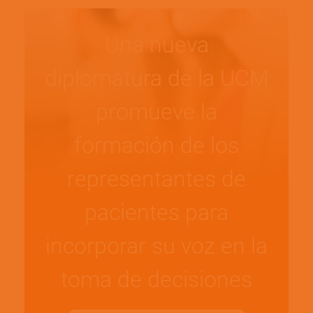
Una nueva
diplomatura de la UCM
promueve la
formación de los
representantes de
pacientes para
incorporar su voz en la
toma de decisiones