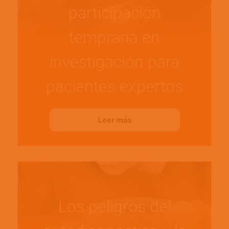
participación
temprana en
investigación para
pacientes expertos
Leer más
Los peligros del