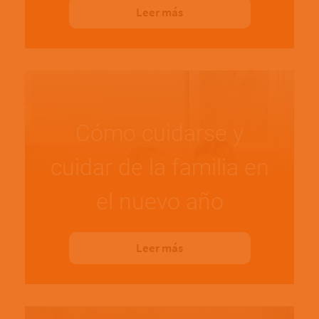
Leer más
Cómo cuidarse y
cuidar de la familia en
el nuevo año
Leer más