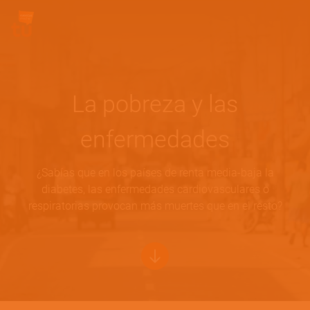
Pasar al contenido principal
Site Logo
La pobreza y las
enfermedades
¿Sabías que en los países de renta media-baja la
diabetes, las enfermedades cardiovasculares o
respiratorias provocan más muertes que en el resto?
Bottom of hero banner