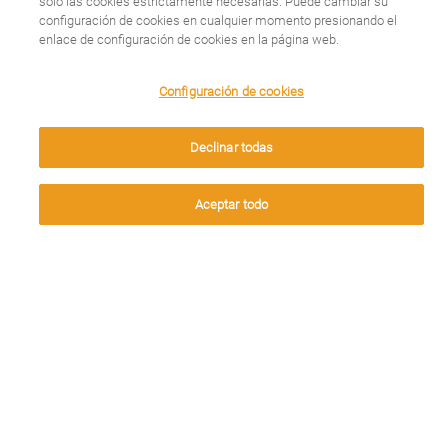
Leer más
solo las cookies estrictamente necesarias. Puede cambiar su
configuración de cookies en cualquier momento presionando el
enlace de configuración de cookies en la página web.
We use cookies on this site to enhance your user
Configuración de cookies
experience. By clicking any link on this page you are
Madrid acoge el VI
giving your consent for us to set cookies.
Declinar todas
Congreso de
Aceptar
Aceptar todo
Organizaciones de
Pacientes ‘La salud del
futuro’
Leer más