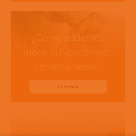
¿Cómo podemos
medir la hipertensión
correctamente?
Leer más