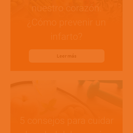
nuestro corazón.
¿Cómo prevenir un
infarto?
Leer más
5 consejos para cuidar