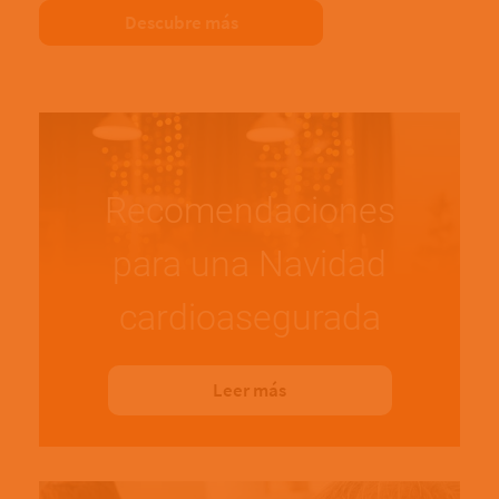
Descubre más
Recomendaciones
para una Navidad
cardioasegurada
Leer más