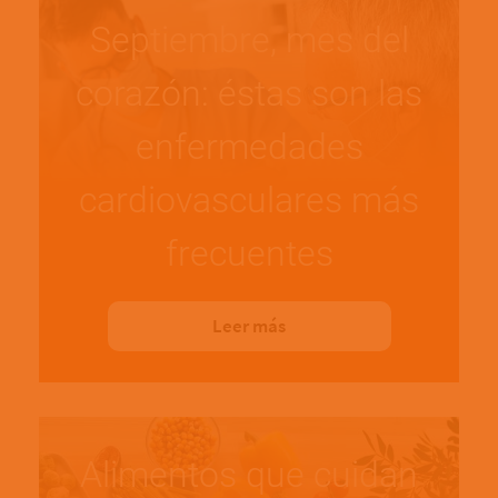
Septiembre, mes del
corazón: éstas son las
enfermedades
cardiovasculares más
frecuentes
Leer más
Alimentos que cuidan