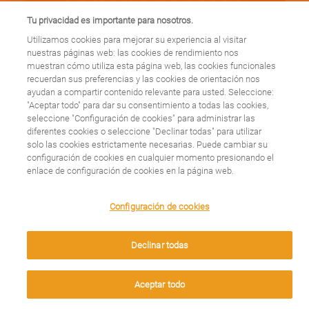
Factores de riesgo
Tu privacidad es importante para nosotros.
cardiovascular, ¿cuáles
Utilizamos cookies para mejorar su experiencia al visitar
nuestras páginas web: las cookies de rendimiento nos
son?
muestran cómo utiliza esta página web, las cookies funcionales
recuerdan sus preferencias y las cookies de orientación nos
ayudan a compartir contenido relevante para usted. Seleccione:
"Aceptar todo" para dar su consentimiento a todas las cookies,
Leer más
seleccione "Configuración de cookies" para administrar las
diferentes cookies o seleccione "Declinar todas" para utilizar
solo las cookies estrictamente necesarias. Puede cambiar su
configuración de cookies en cualquier momento presionando el
enlace de configuración de cookies en la página web.
Mito: La insuficiencia
We use cookies on this site to enhance your user
Configuración de cookies
experience. By clicking any link on this page you are
cardíaca significa que
giving your consent for us to set cookies.
Declinar todas
el corazón ha dejado
Aceptar
Aceptar todo
de latir