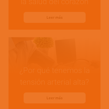
la salud del corazón
Leer más
¿Por qué tenemos la
tensión arterial alta?
Leer más