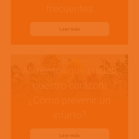
frecuentes
Leer más
Alimentos que cuidan
nuestro corazón.
¿Cómo prevenir un
infarto?
Leer más