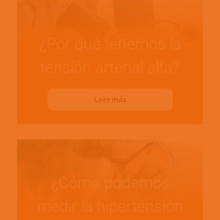
¿Por qué tenemos la
tensión arterial alta?
Leer más
¿Cómo podemos
medir la hipertensión