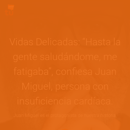
Pasar al contenido principal
Site Logo
Vidas Delicadas: “Hasta la
gente saludándome, me
fatigaba”, confiesa Juan
Miguel, persona con
insuficiencia cardíaca.
Juan Miguel es el protagonista de nuestra historia.