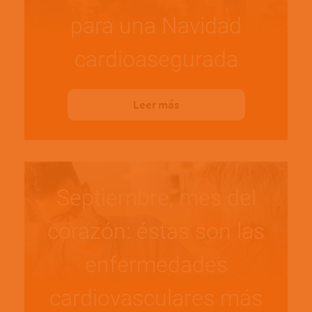
para una Navidad
cardioasegurada
Leer más
Septiembre, mes del
corazón: éstas son las
enfermedades
cardiovasculares más