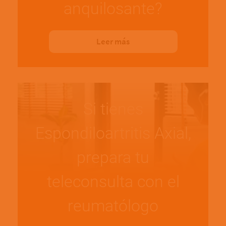
anquilosante?
Leer más
Si tienes
Espondiloartritis Axial,
prepara tu
teleconsulta con el
reumatólogo