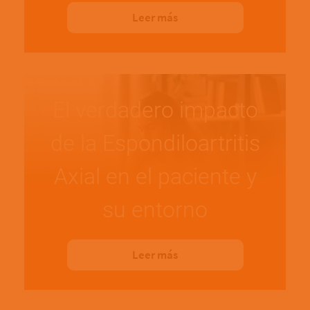
Leer más
El verdadero impacto
de la Espondiloartritis
Axial en el paciente y
su entorno
Leer más