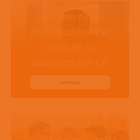
Gestión de la
incertidumbre y el
miedo en los
pacientes con EA
Leer más
Cómo gestionar con la
familia y el entorno la