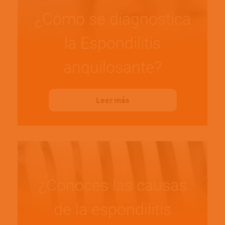
¿Cómo se diagnostica
la Espondilitis
anquilosante?
Leer más
¿Conoces las causas
de la espondilitis