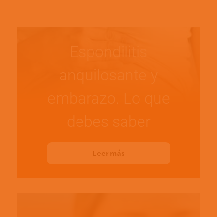
Espondilitis
anquilosante y
embarazo. Lo que
debes saber
Leer más