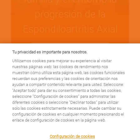
progresión de la
Espondiloartritis Axial
Leer más
Tu privacidad es importante para nosotros.
Utilizamos cookies para mejorar su experiencia al visitar
nuestras páginas web: las cookies de rendimiento nos
muestran cómo utiliza esta página web, las cookies funcionales
recuerdan sus preferencias y las cookies de orientación nos
ayudan a compartir contenido relevante para usted. Seleccione:
El reumatólogo Ronan
"Aceptar todo" para dar su consentimiento a todas las cookies,
seleccione "Configuración de cookies" para administrar las
diferentes cookies o seleccione "Declinar todas" para utilizar
Kavanagh responde
solo las cookies estrictamente necesarias. Puede cambiar su
configuración de cookies en cualquier momento presionando el
algunas preguntas
enlace de configuración de cookies en la página web.
sobre espondilitis
We use cookies on this site to enhance your user
Configuración de cookies