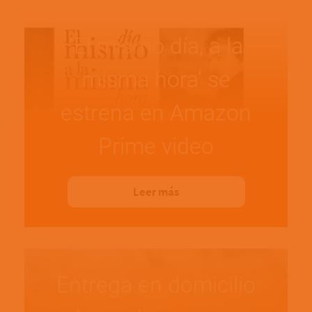
‘El mismo día, a la
misma hora’ se
estrena en Amazon
Prime video
Leer más
Entrega en domicilio