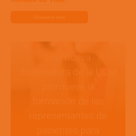
Descubre más
Una nueva
diplomatura de la UCM
promueve la
formación de los
representantes de
pacientes para