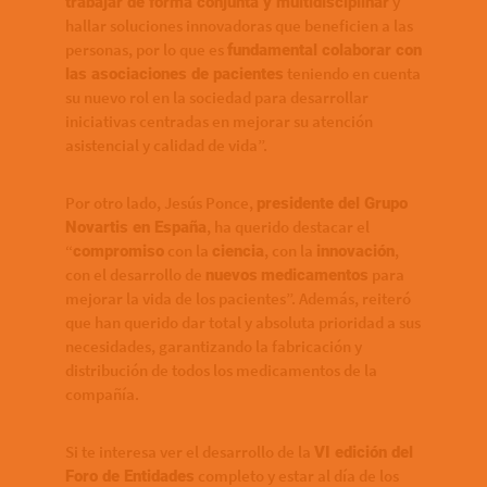
y
trabajar de forma conjunta y multidisciplinar
hallar soluciones innovadoras que beneficien a las
personas, por lo que es
fundamental colaborar con
teniendo en cuenta
las asociaciones de pacientes
su nuevo rol en la sociedad para desarrollar
iniciativas centradas en mejorar su atención
asistencial y calidad de vida”.
Por otro lado, Jesús Ponce,
presidente del Grupo
, ha querido destacar el
Novartis en España
“
con la
, con la
,
compromiso
ciencia
innovación
con el desarrollo de
para
nuevos
medicamentos
mejorar la vida de los pacientes”. Además, reiteró
que han querido dar total y absoluta prioridad a sus
necesidades, garantizando la fabricación y
distribución de todos los medicamentos de la
compañía.
Si te interesa ver el desarrollo de la
VI edición del
completo y estar al día de los
Foro de Entidades