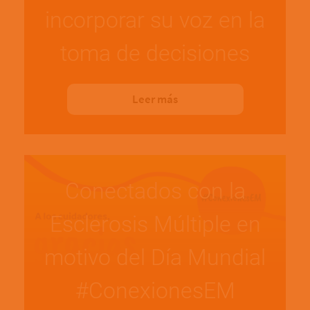
incorporar su voz en la
toma de decisiones
Leer más
Conectados con la
Esclerosis Múltiple en
motivo del Día Mundial
#ConexionesEM