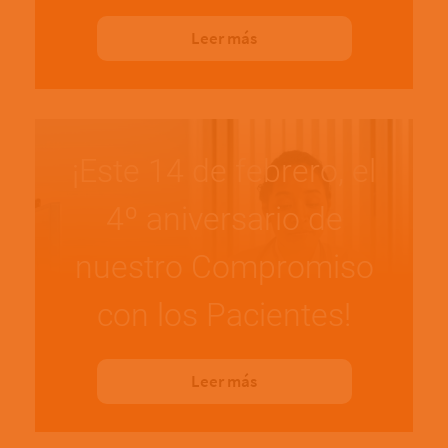
Leer más
¡Este 14 de febrero, el
4º aniversario de
nuestro Compromiso
con los Pacientes!
Leer más