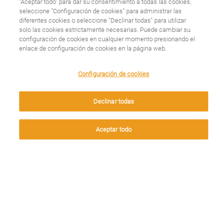
"Aceptar todo" para dar su consentimiento a todas las cookies,
seleccione "Configuración de cookies" para administrar las
diferentes cookies o seleccione "Declinar todas" para utilizar
solo las cookies estrictamente necesarias. Puede cambiar su
configuración de cookies en cualquier momento presionando el
enlace de configuración de cookies en la página web.
Historias que dejan
We use cookies on this site to enhance your user
Configuración de cookies
huella: “El amor llega
experience. By clicking any link on this page you are
giving your consent for us to set cookies.
Declinar todas
donde no llega el
Aceptar
medicamento y
Aceptar todo
viceversa”
Leer más