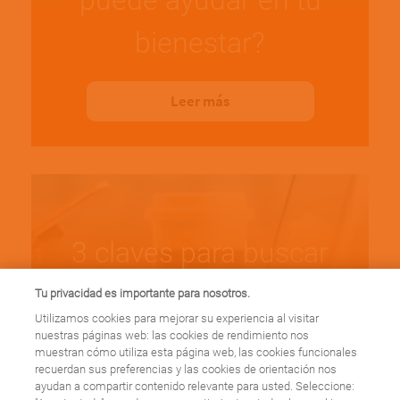
puede ayudar en tu
bienestar?
Leer más
3 claves para buscar
información de salud
Tu privacidad es importante para nosotros.
Utilizamos cookies para mejorar su experiencia al visitar
en Internet
nuestras páginas web: las cookies de rendimiento nos
muestran cómo utiliza esta página web, las cookies funcionales
recuerdan sus preferencias y las cookies de orientación nos
ayudan a compartir contenido relevante para usted. Seleccione:
Leer más