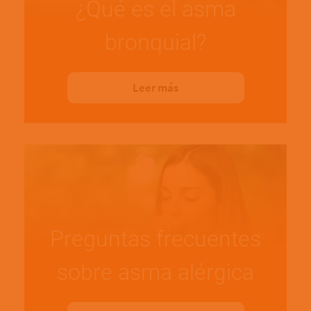
¿Qué es el asma
bronquial?
Leer más
Preguntas frecuentes
sobre asma alérgica