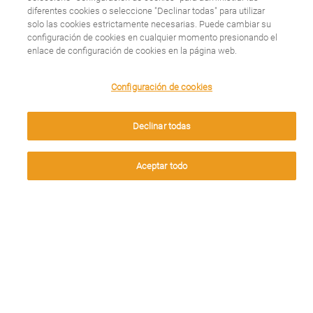
no puedes hacer
diferentes cookies o seleccione "Declinar todas" para utilizar
solo las cookies estrictamente necesarias. Puede cambiar su
deporte!
configuración de cookies en cualquier momento presionando el
enlace de configuración de cookies en la página web.
Leer más
We use cookies on this site to enhance your user
Configuración de cookies
experience. By clicking any link on this page you are
giving your consent for us to set cookies.
Declinar todas
Aceptar
Aceptar todo
Anna Ferran Roig,
colaboradora de la
Fundación Lovexair,
nos aporta
información clave para