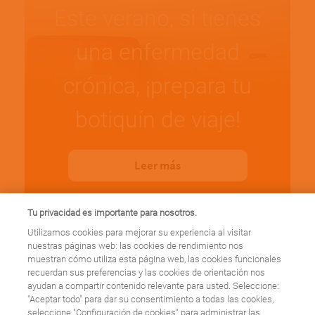
Este verano, si tienes
una enfermedad
crónica, ¡prepara tu
botiquín de viaje!
Leer más
Tu privacidad es importante para nosotros.
Utilizamos cookies para mejorar su experiencia al visitar
nuestras páginas web: las cookies de rendimiento nos
muestran cómo utiliza esta página web, las cookies funcionales
recuerdan sus preferencias y las cookies de orientación nos
Mito ¡Si eres asmático
ayudan a compartir contenido relevante para usted. Seleccione:
"Aceptar todo" para dar su consentimiento a todas las cookies,
seleccione "Configuración de cookies" para administrar las