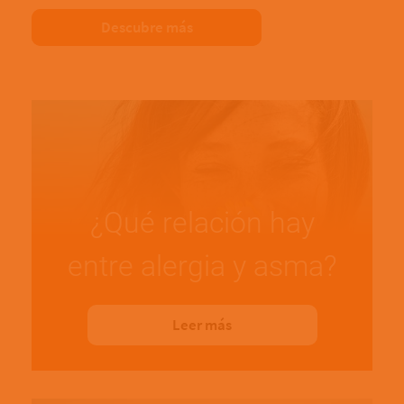
Descubre más
¿Qué relación hay
entre alergia y asma?
Leer más