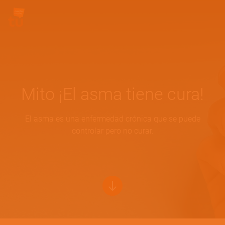
Pasar al contenido principal
Site Logo
Mito ¡El asma tiene cura!
El asma es una enfermedad crónica que se puede
controlar pero no curar.
Bottom of hero banner