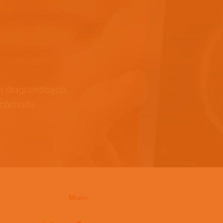
an diagnosticado,
incómoda.
Share