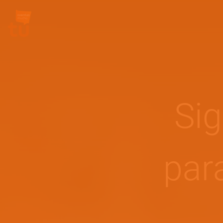
Site Logo
Sig
para