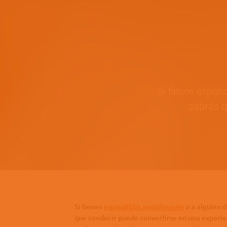
Si tienes espond
sabrás q
Bottom of hero banner
Si tienes
espondilitis anquilosante
o a alguien d
que conducir puede convertirse en una experienc