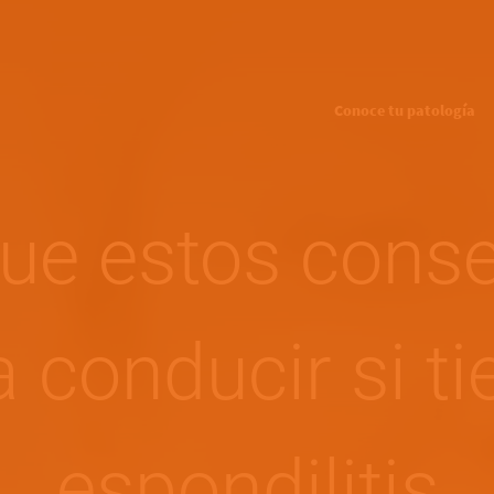
Pasar al contenido principal
Main navigation
Conoce tu patología
ue estos cons
 conducir si t
espondilitis