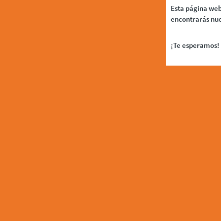
Esta página web
encontrarás nue
¡Te esperamos! 