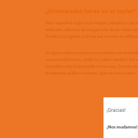
¿Demasiadas horas en el coche?
Para aquellos viajes más largos, planifica con 
vehículo, además de asegurarte de no estar so
frente a la rigidez y el frío para tratar la infla
Si sigues estos consejos y comentas con tu méd
recomendaciones, ¡todo irá sobre ruedas! Sin e
impedimento importante en tu caso, lo más rec
transporte público siempre que sea necesario.
¡Gracias!
¡Nos mudamos!