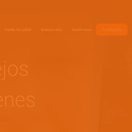
Contacto
Cuida tu salud
Innovación
Conócenos
ejos
ienes