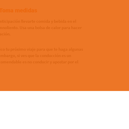
 Toma medidas
anticipación llevarte comida y bebida en el
mnoliento. Usa una bolsa de calor para hacer
mación.
ico tu próximo viaje para que te haga algunas
mbargo, si ves que la conducción es un
omendable es no conducir y apostar por el