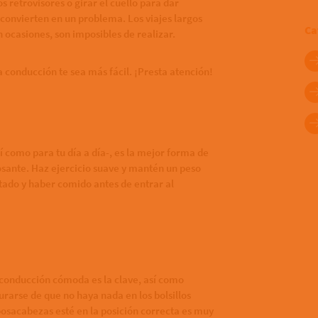
s retrovisores o girar el cuello para dar
convierten en un problema. Los viajes largos
Ca
 ocasiones, son imposibles de realizar.
 conducción te sea más fácil. ¡Presta atención!
í como para tu día a día-, es la mejor forma de
losante. Haz ejercicio suave y mantén un peso
ado y haber comido antes de entrar al
e conducción cómoda es la clave, así como
gurarse de que no haya nada en los bolsillos
osacabezas esté en la posición correcta es muy