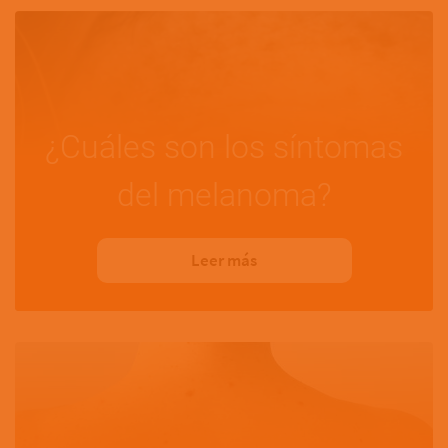
¿Cuáles son los síntomas
del melanoma?
Leer más