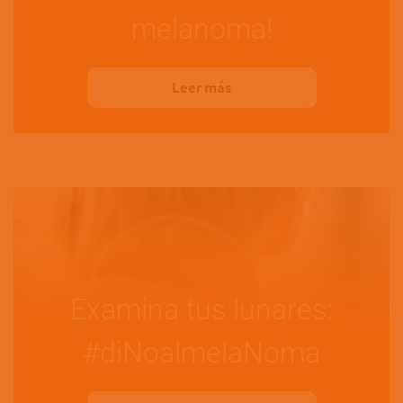
melanoma!
Leer más
Examina tus lunares:
#diNoalmelaNoma