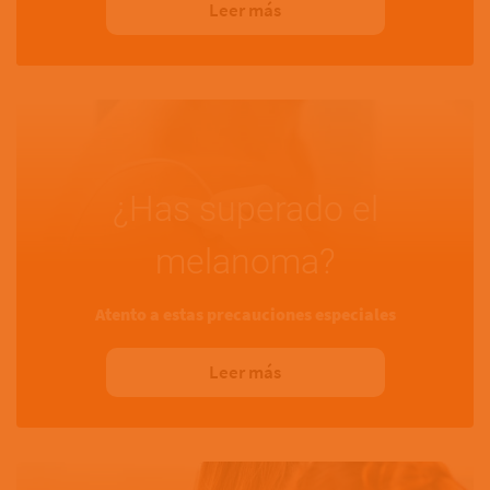
Leer más
¿Has superado el
melanoma?
Atento a estas precauciones especiales
Leer más