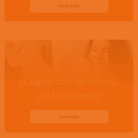
Leer más
¿Cuáles son las causas
del Melanoma?
Leer más