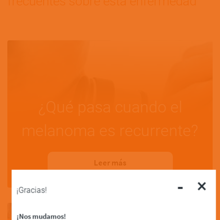
frecuentes sobre esta enfermedad
¿Qué pasa cuando el
melanoma es recurrente?
Leer más
-
×
¡Gracias!
¡Nos mudamos!