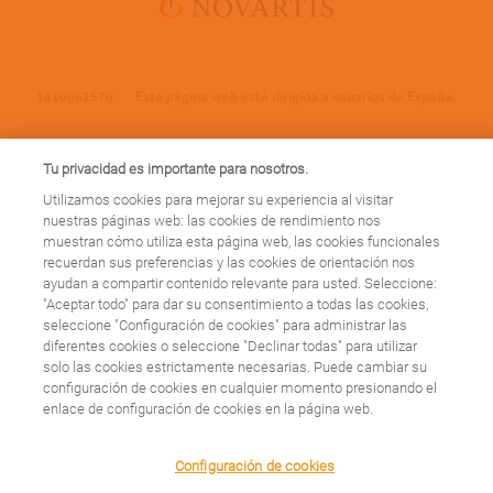
1810061570
Esta página web está dirigida a usuarios de España.
Tu privacidad es importante para nosotros.
Utilizamos cookies para mejorar su experiencia al visitar
cierre_web
nuestras páginas web: las cookies de rendimiento nos
muestran cómo utiliza esta página web, las cookies funcionales
Esta página web se cerrará el 31 de marzo de 2023, ¡pero esto no es
recuerdan sus preferencias y las cookies de orientación nos
una despedida! A partir de ahora encontrarás nuestros contenidos
ayudan a compartir contenido relevante para usted. Seleccione:
sobre patologías en
https://www.novartis.com/es-es/
"Aceptar todo" para dar su consentimiento a todas las cookies,
seleccione "Configuración de cookies" para administrar las
diferentes cookies o seleccione "Declinar todas" para utilizar
¡Te esperamos! Gracias por formar parte de nuestra comunidad.
solo las cookies estrictamente necesarias. Puede cambiar su
configuración de cookies en cualquier momento presionando el
enlace de configuración de cookies en la página web.
We use cookies on this site to enhance your user
Configuración de cookies
experience. By clicking any link on this page you are