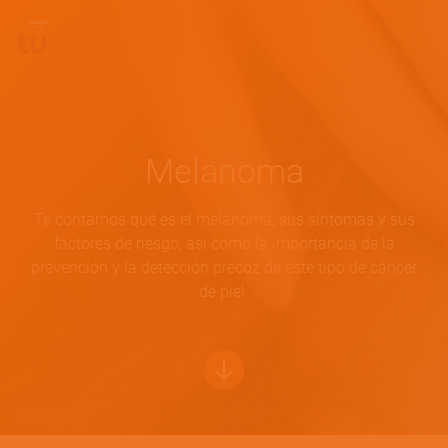
Pasar al contenido principal
Site Logo
Melanoma
Te contamos qué es el melanoma, sus síntomas y sus
factores de riesgo, así como la importancia de la
prevención y la detección precoz de este tipo de cáncer
de piel.
Bottom of hero banner