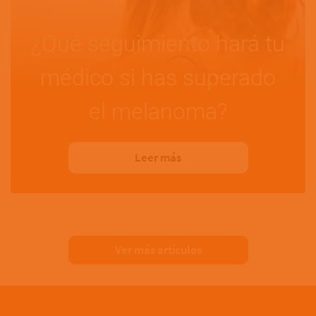
¿Qué seguimiento hará tu
médico si has superado
el melanoma?
Leer más
Ver más artículos