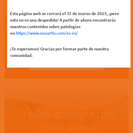
Esta página web se cerrará el 31 de marzo de 2023, ¡pero
esto no es una despedida! A partir de ahora encontrarás
nuestros contenidos sobre patologías
¿Es hereditario el
en
https://www.novartis.com/es-es/
melanoma?
¡Te esperamos! Gracias por formar parte de nuestra
comunidad.
Leer más
Si sales, ¡protege tu piel
del sol, evita el