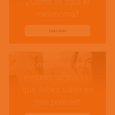
¿Cómo se trata el
melanoma?
Leer más
Cómo prevenir el
melanoma: todo lo
que debes saber en
tres podcast