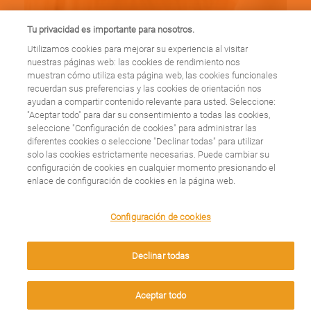
Tu privacidad es importante para nosotros.
¿Cuáles son las
Utilizamos cookies para mejorar su experiencia al visitar
nuestras páginas web: las cookies de rendimiento nos
muestran cómo utiliza esta página web, las cookies funcionales
causas del
recuerdan sus preferencias y las cookies de orientación nos
ayudan a compartir contenido relevante para usted. Seleccione:
Melanoma?
"Aceptar todo" para dar su consentimiento a todas las cookies,
seleccione "Configuración de cookies" para administrar las
diferentes cookies o seleccione "Declinar todas" para utilizar
solo las cookies estrictamente necesarias. Puede cambiar su
Leer más
configuración de cookies en cualquier momento presionando el
enlace de configuración de cookies en la página web.
We use cookies on this site to enhance your user
Configuración de cookies
experience. By clicking any link on this page you are
giving your consent for us to set cookies.
Declinar todas
¿Cuáles son los
Aceptar
Aceptar todo