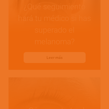
¿Qué seguimiento
hará tu médico si has
superado el
melanoma?
Leer más