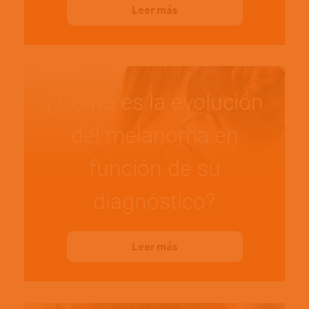
Leer más
¿Cómo es la evolución
del melanoma en
función de su
diagnóstico?
Leer más