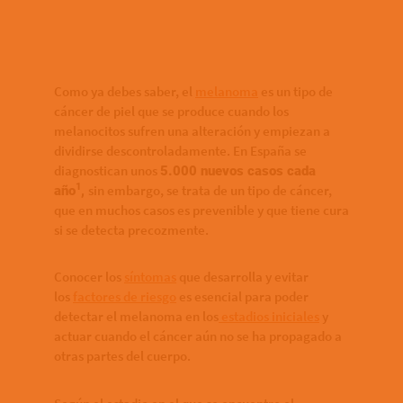
Bottom of hero banner
Como ya debes saber, el
melanoma
es un tipo de
cáncer de piel que se produce cuando los
melanocitos sufren una alteración y empiezan a
dividirse descontroladamente. En España se
diagnostican unos
5.000 nuevos casos cada
1
sin embargo, se trata de un tipo de cáncer,
año
,
que en muchos casos es prevenible y que tiene cura
si se detecta precozmente.
Conocer los
síntomas
que desarrolla y evitar
los
factores de riesgo
es esencial para poder
detectar el melanoma en los
estadios iniciales
y
actuar cuando el cáncer aún no se ha propagado a
otras partes del cuerpo.