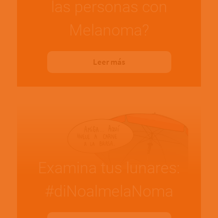
las personas con
Melanoma?
Leer más
Examina tus lunares:
#diNoalmelaNoma