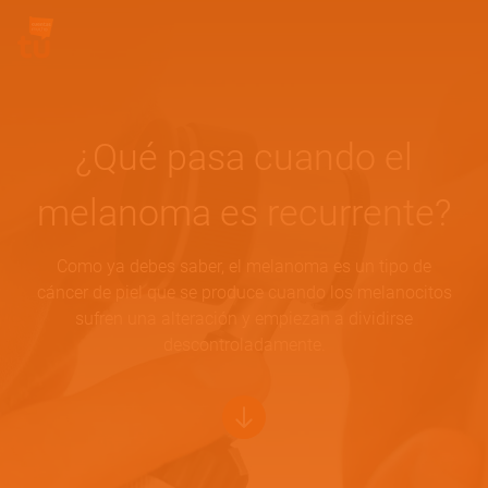
Pasar al contenido principal
Site Logo
¿Qué pasa cuando el
melanoma es recurrente?
Como ya debes saber, el melanoma es un tipo de
cáncer de piel que se produce cuando los melanocitos
sufren una alteración y empiezan a dividirse
descontroladamente.