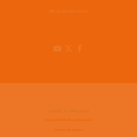
¡No te pierdas nada!
Youtube Channel
X
Facebook
CONOCE TU PATOLOGÍA
Espondilitis Anquilosante
Cáncer de mama