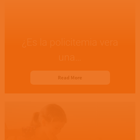
¿Es la policitemia vera
una…
Read More