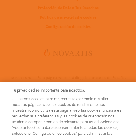
Protección de Datos: Tus Derechos
Politica de privacidad y cookies
Configuración de cookies
1810061570
Esta página web está dirigida a usuarios de España.
Tu privacidad es importante para nosotros.
Utilizamos cookies para mejorar su experiencia al visitar
nuestras páginas web: las cookies de rendimiento nos
cierre_web
muestran cómo utiliza esta página web, las cookies funcionales
recuerdan sus preferencias y las cookies de orientación nos
ayudan a compartir contenido relevante para usted. Seleccione:
Esta página web se cerrará el 31 de marzo de 2023, ¡pero esto no es
"Aceptar todo" para dar su consentimiento a todas las cookies,
una despedida! A partir de ahora encontrarás nuestros contenidos
seleccione "Configuración de cookies" para administrar las
sobre patologías en
https://www.novartis.com/es-es/