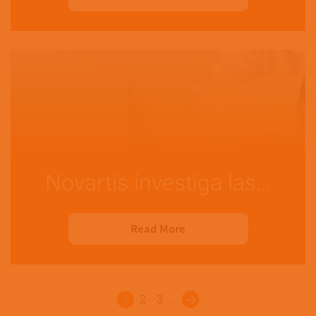
Novartis investiga las…
Read More
Paginación
…
1
2
3
Last »