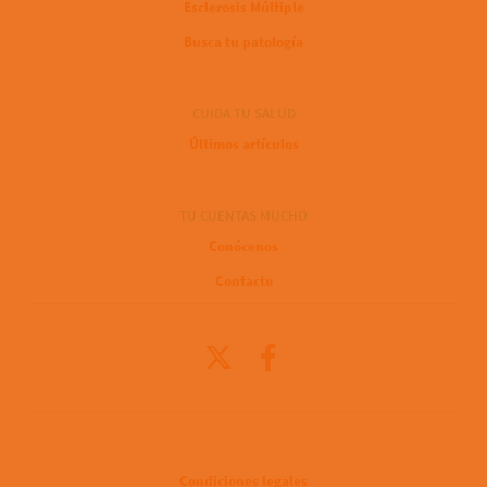
Esclerosis Múltiple
Busca tu patología
CUIDA TU SALUD
Últimos artículos
TU CUENTAS MUCHO
Conócenos
Contacto
X
Facebook
Legal
Condiciones legales