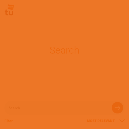
Pasar al contenido principal
Site Logo
Search
Search
Filter
Sort
By