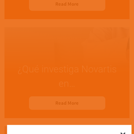
Read More
¿Qué investiga Novartis
en…
Read More