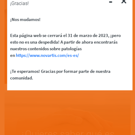
-
×
¡Gracias!
¡Nos mudamos!
¿Cómo se diagnostican
Esta página web se cerrará el 31 de marzo de 2023, ¡pero
esto no es una despedida! A partir de ahora encontrarás
los…
nuestros contenidos sobre patologías
en
https://www.novartis.com/es-es/
Read More
¡Te esperamos! Gracias por formar parte de nuestra
comunidad.
¿Quieres saber qué es