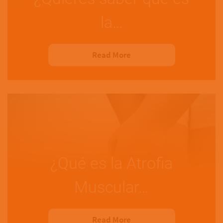
la…
Read More
¿Qué es la Atrofia
Muscular…
Read More