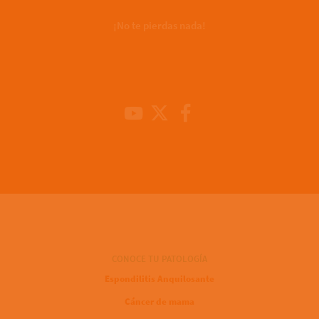
¡No te pierdas nada!
Youtube Channel
X
Facebook
CONOCE TU PATOLOGÍA
Espondilitis Anquilosante
Cáncer de mama