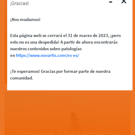
-
×
¡Gracias!
¡Nos mudamos!
¿El asma se puede
Esta página web se cerrará el 31 de marzo de 2023, ¡pero
esto no es una despedida! A partir de ahora encontrarás
prevenir?
nuestros contenidos sobre patologías
en
https://www.novartis.com/es-es/
Read More
¡Te esperamos! Gracias por formar parte de nuestra
comunidad.
Consejos y herramientas