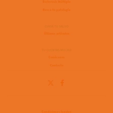
Esclerosis Múltiple
Busca tu patología
CUIDA TU SALUD
Últimos artículos
TU CUENTAS MUCHO
Conócenos
Contacto
X
Facebook
Legal
Condiciones legales