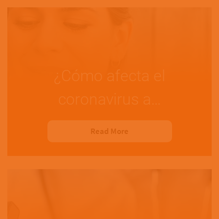
¿Cómo afecta el
coronavirus a…
Read More