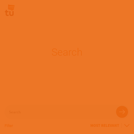
Pasar al contenido principal
Site Logo
Search
Search
Filter
Sort
By