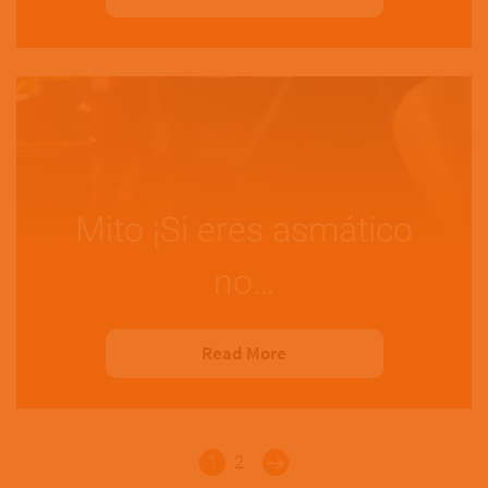
Mito ¡Si eres asmático
no…
Read More
Paginación
1
2
Last »