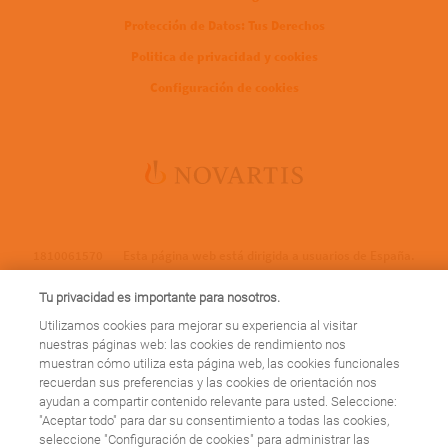
Protección de Datos: Tus Derechos
Politica de privacidad y cookies
Configuración de cookies
1810061570
Esta página web está dirigida a usuarios de España.
Tu privacidad es importante para nosotros.
Utilizamos cookies para mejorar su experiencia al visitar
nuestras páginas web: las cookies de rendimiento nos
cierre_web
muestran cómo utiliza esta página web, las cookies funcionales
recuerdan sus preferencias y las cookies de orientación nos
ayudan a compartir contenido relevante para usted. Seleccione:
Esta página web se cerrará el 31 de marzo de 2023, ¡pero esto no es
"Aceptar todo" para dar su consentimiento a todas las cookies,
una despedida! A partir de ahora encontrarás nuestros contenidos
seleccione "Configuración de cookies" para administrar las
sobre patologías en
https://www.novartis.com/es-es/