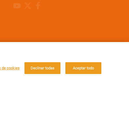
Youtube Channel
X
Facebook
n de cookies
Declinar todas
Aceptar todo
Aceptar
 CUENTAS MUCHO
nócenos
ntacto