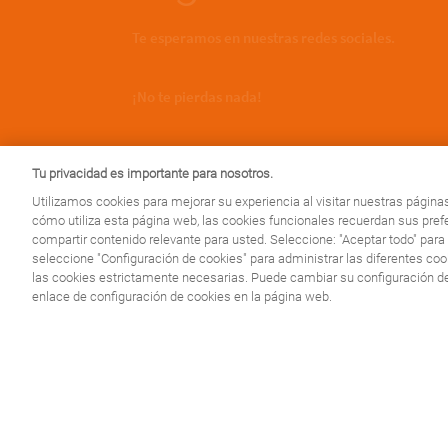
Te esperamos en nuestras redes sociales.
¡No te pierdas nada!
Tu privacidad es importante para nosotros.
Utilizamos cookies para mejorar su experiencia al visitar nuestras págin
cómo utiliza esta página web, las cookies funcionales recuerdan sus pref
compartir contenido relevante para usted. Seleccione: "Aceptar todo" para
seleccione "Configuración de cookies" para administrar las diferentes cook
We use cookies on this site to enhance your user exp
las cookies estrictamente necesarias. Puede cambiar su configuración d
consent for us to set cookies.
enlace de configuración de cookies en la página web.
CONOCE TU PATOLOGÍA
Espondilitis Anquilosante
¿Sabes qué es la espondilitis anquilosante?
Entrevista a Emi Agüera, paratriatleta y autor del blog
Deporte anquilosado