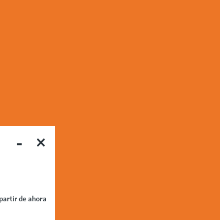
-
×
partir de ahora