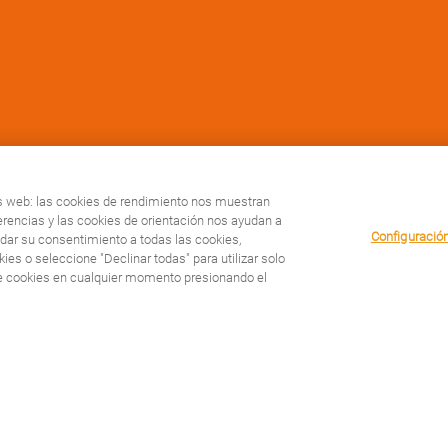
as web: las cookies de rendimiento nos muestran
erencias y las cookies de orientación nos ayudan a
Configuració
 dar su consentimiento a todas las cookies,
ies o seleccione "Declinar todas" para utilizar solo
erience. By clicking any link on this page you are giving your
e cookies en cualquier momento presionando el
CUIDA TU SALUD
TU
Últimos artículos
Co
Consejos para tener una teleconsulta satisfactoria
Co
Las claves de una buena nutrición, con Carla Not
Para, escúchate y sigue adelante con el programa ‘Vivir con