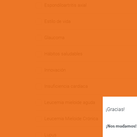
Espondiloartritis axial
Estilo de vida
Glaucoma
Hábitos saludables
Innovación
Insuficiencia cardíaca
Leucemia mieloide aguda
¡Gracias!
Leucemia Mieloide Crónica
¡Nos mudamos!
Lupus