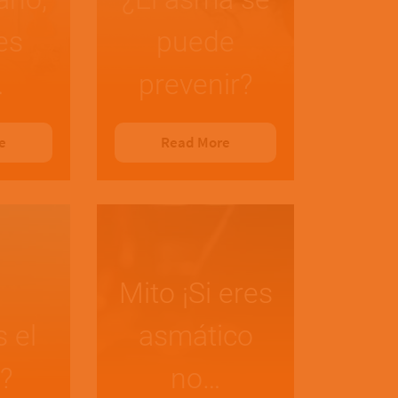
nes
puede
…
prevenir?
e
Read More
Mito ¡Si eres
 el
asmático
?
no…