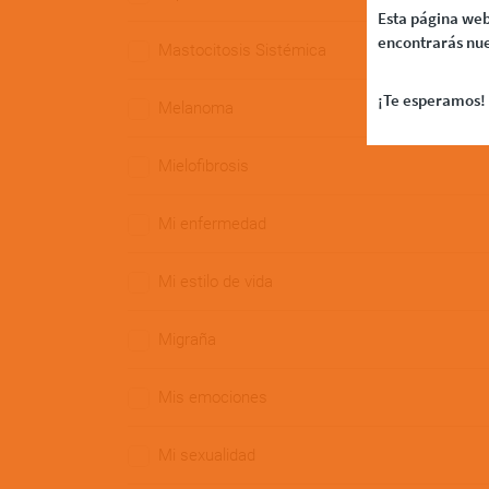
Esta página web
encontrarás nue
Mastocitosis Sistémica
¡Te esperamos! 
Melanoma
Mielofibrosis
Mi enfermedad
Mi estilo de vida
Migraña
Mis emociones
Mi sexualidad