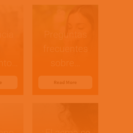
cia
Preguntas
frecuentes
nto…
sobre…
e
Read More
ano,
¿El asma se