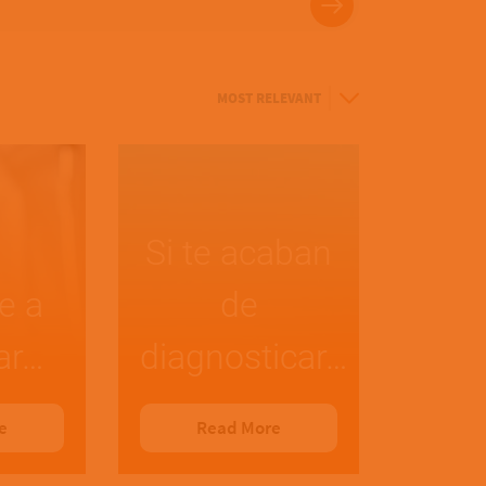
Sort
By
Si te acaban
e a
de
ar…
diagnosticar…
e
Read More