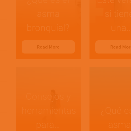
asma
si tie
bronquial?
una
Read More
Read Mor
Consejos y
herramientas
¿Qué es
para…
asma