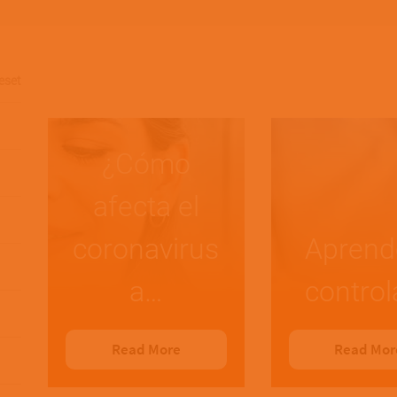
eset
¿Cómo
afecta el
coronavirus
Aprend
a…
control
Read More
Read Mor