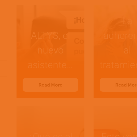
La
ALTYS, el
adheren
nuevo
al
asistente…
tratamie
Read More
Read Mor
¿Qué es el
Este ver