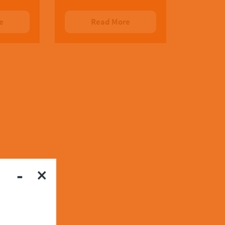
e
Read More
-
×