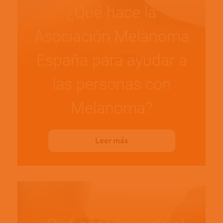
¿Qué hace la
Asociación Melanoma
España para ayudar a
las personas con
Melanoma?
Leer más