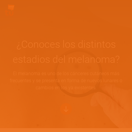
Pasar al contenido principal
Site Logo
¿Conoces los distintos
estadios del melanoma?
El melanoma es uno de los cánceres cutáneos más
frecuentes y se presenta en forma de nuevos lunares o
cambios en los ya existentes.
Bottom of hero banner