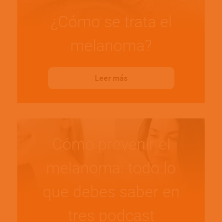
¿Cómo se trata el
melanoma?
Leer más
Cómo prevenir el
melanoma: todo lo
que debes saber en
tres podcast