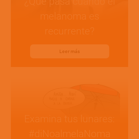
¿Qué pasa cuando el
melanoma es
recurrente?
Leer más
Examina tus lunares:
#diNoalmelaNoma