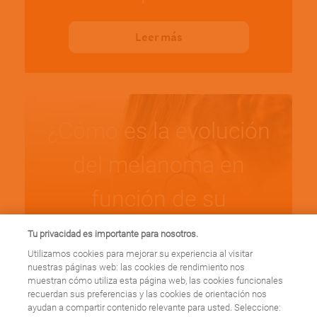
Leer más
¿Cómo es la evolución
del melanoma en
función de su
diagnóstico?
Tu privacidad es importante para nosotros.
Utilizamos cookies para mejorar su experiencia al visitar
nuestras páginas web: las cookies de rendimiento nos
Leer más
muestran cómo utiliza esta página web, las cookies funcionales
recuerdan sus preferencias y las cookies de orientación nos
ayudan a compartir contenido relevante para usted. Seleccione: