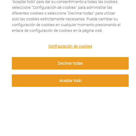
"Aceptar todo" para dar su consentimiento a todas las cookies,
seleccione "Configuración de cookies" para administrar las
diferentes cookies o seleccione "Declinar todas" para utilizar
solo las cookies estrictamente necesarias. Puede cambiar su
configuración de cookies en cualquier momento presionando el
enlace de configuración de cookies en la página web.
¿Cuáles son las
We use cookies on this site to enhance your user
Configuración de cookies
causas del
experience. By clicking any link on this page you are
giving your consent for us to set cookies.
Melanoma?
Declinar todas
Aceptar
Aceptar todo
Leer más
¿Cuáles son los