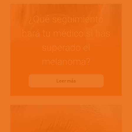
¿Qué seguimiento
hará tu médico si has
superado el
melanoma?
Leer más