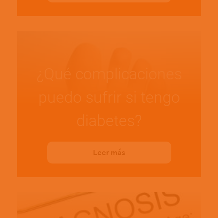
¿Qué complicaciones
puedo sufrir si tengo
diabetes?
Leer más