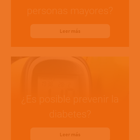
personas mayores?
Leer más
¿Es posible prevenir la
diabetes?
Leer más