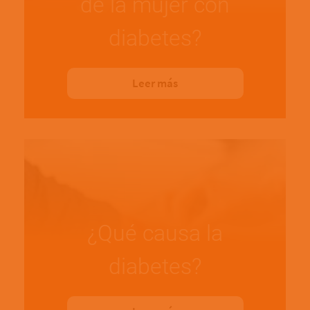
de la mujer con
diabetes?
Leer más
¿Qué causa la
diabetes?