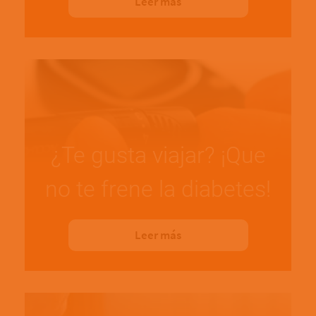
Leer más
¿Te gusta viajar? ¡Que
no te frene la diabetes!
Leer más