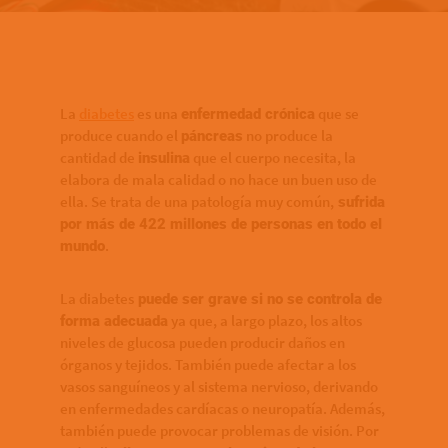
Bottom of hero banner
La
diabetes
es una
que se
enfermedad crónica
produce cuando el
no produce la
páncreas
cantidad de
que el cuerpo necesita, la
insulina
elabora de mala calidad o no hace un buen uso de
ella. Se trata de una patología muy común,
sufrida
por más de 422 millones de personas en todo el
.
mundo
La diabetes
puede ser grave si no se controla de
ya que, a largo plazo, los altos
forma adecuada
niveles de glucosa pueden producir daños en
órganos y tejidos. También puede afectar a los
vasos sanguíneos y al sistema nervioso, derivando
en enfermedades cardíacas o neuropatía. Además,
también puede provocar problemas de visión. Por