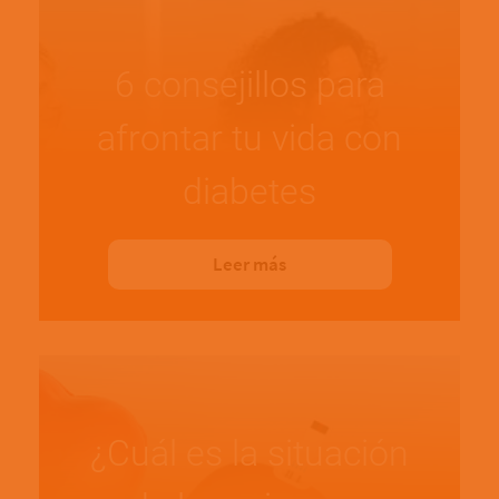
6 consejillos para
afrontar tu vida con
diabetes
Leer más
¿Cuál es la situación